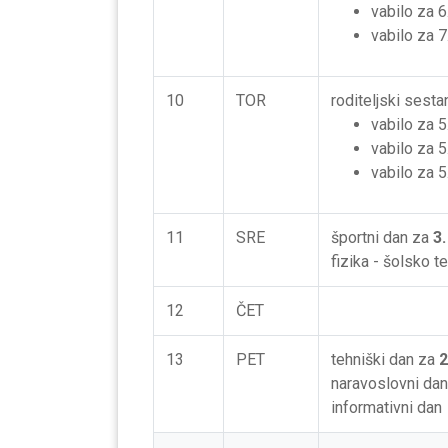
vabilo za 6
vabilo za 7
10
TOR
roditeljski sesta
vabilo za 5.
vabilo za 5
vabilo za 5
11
SRE
športni dan za
3.
fizika - šolsko 
12
ČET
13
PET
tehniški dan za
2
naravoslovni da
informativni dan