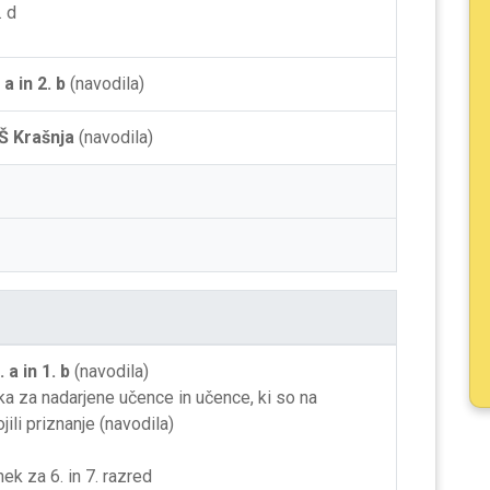
. d
 a in 2. b
(navodila)
Š Krašnja
(navodila)
. a in 1. b
(navodila)
ka za nadarjene učence in učence, ki so na
ili priznanje (navodila)
nek za 6. in 7. razred