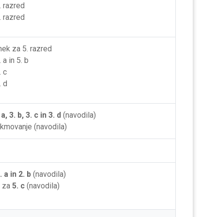
. razred
. razred
nek za 5. razred
 a in 5. b
. c
. d
 a, 3. b, 3. c in 3. d
(navodila)
tekmovanje (navodila)
. a in 2. b
(navodila)
n za
5. c
(navodila)