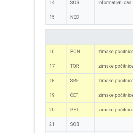
14
SOB
informativni dan
15
NED
16
PON
zimske počitnic
17
TOR
zimske počitnic
18
SRE
zimske počitnic
19
ČET
zimske počitnic
20
PET
zimske počitnic
21
SOB