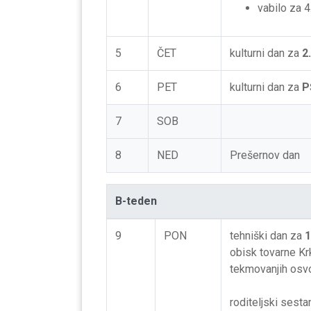
vabilo za 4
5
ČET
kulturni dan za
2.
6
PET
kulturni dan za
P
7
SOB
8
NED
Prešernov dan
B-teden
9
PON
tehniški dan za
1
obisk tovarne Kr
tekmovanjih osvoj
roditeljski sesta