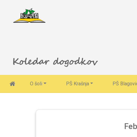
O šoli
PŠ Krašnja
PŠ Blagovi
Feb