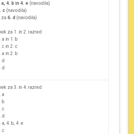
 a, 4. b in 4. e
(navodila)
. c
(navodila)
n za
6. d
(navodila)
nek za 1. in 2. razred
 a in 1. b
 c in 2. c
 a in 2. b
. d
. d
nek za 3. in 4. razred
. a
. b
. c
. d
 a, 4. b, 4. e
. c