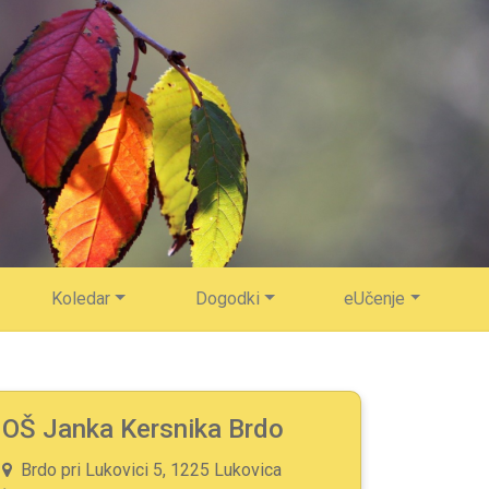
Koledar
Dogodki
eUčenje
OŠ Janka Kersnika Brdo
Brdo pri Lukovici 5, 1225 Lukovica