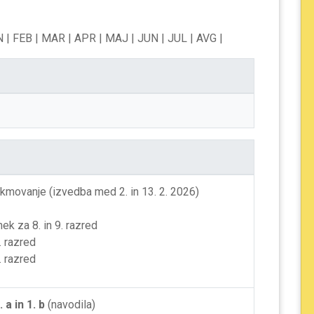
N
| FEB
| MAR
| APR
| MAJ
| JUN
| JUL
| AVG
|
ekmovanje (izvedba med 2. in 13. 2. 2026)
nek za 8. in 9. razred
. razred
. razred
. a in 1. b
(navodila)