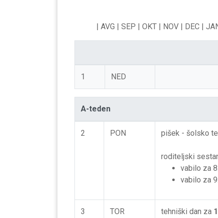
| AVG
| SEP
| OKT
| NOV
| DEC
| JA
1
NED
A-teden
2
PON
pišek - šolsko t
roditeljski sesta
vabilo za 8
vabilo za 9
3
TOR
tehniški dan za
1