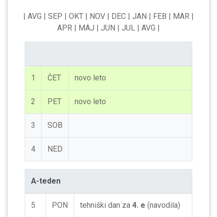
| AVG
| SEP
| OKT
| NOV
| DEC
| JAN
| FEB
| MAR
|
APR
| MAJ
| JUN
| JUL
| AVG
|
1
ČET
novo leto
2
PET
novo leto
3
SOB
4
NED
A-teden
5
PON
tehniški dan za
4. e
(navodila)