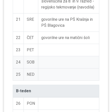
slovenščina za 8. in 9. razred -
regijsko tekmovanje (navodila)
21
SRE
govorilne ure na PŠ Krašnja in
PŠ Blagovica
22
ČET
govorilne ure na matični šoli
23
PET
24
SOB
25
NED
B-teden
26
PON