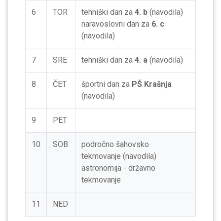
6
TOR
tehniški dan za
4. b
(navodila)
naravoslovni dan za
6. c
(navodila)
7
SRE
tehniški dan za
4. a
(navodila)
8
ČET
športni dan za
PŠ Krašnja
(navodila)
9
PET
10
SOB
področno šahovsko
tekmovanje (navodila)
astronomija - državno
tekmovanje
11
NED