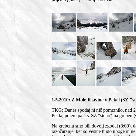
1.5.2010: Z Male Rjavine v Pekel (SZ "s
TKG: Danes spodaj ni nič pomrznilo, nad 210
Pekla, potem pa čez SZ "steno" na greben (
Na grebenu smo bili dovolj zgodaj (8:00), da
razočaranje, ker so vesine hudo uboge in n