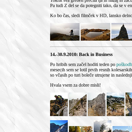
Tokrat sva greben prečila tja in nazaj in za
Pa tudi Z del se da potegniti tako, da se v en
Ko bo čas, sledi filmček v HD, lansko deln
14.-30.9.2010: Back in Business
Po hribih sem začel hoditi teden po
poškodb
mesecih sem se lotil prvih resnih kolesarskih
so včasih po turi boleče utrujene in nasledn
Hvala vsem za dobre misli!