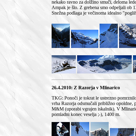
nekako ravno za dolžino smuči, deloma leden 
Ampak je šlo. Z grebena smo odpeljali ob 13
Snežna podlaga je večinoma idealno "pogliha
26.4.2010: Z Razorja v Mlinarico
TKG: Ponoči je tokrat le ustrezno pomrznilo.
vrha Razorja odsmučali približno opoldne, p
M&M (uporabi vgrajen iskalnik). V Mlinarici 
pomladni konec veselja ;-), 1400 m.