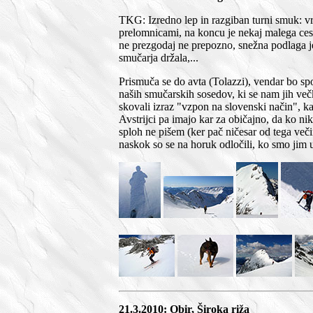
TKG: Izredno lep in razgiban turni smuk: vrš
prelomnicami, na koncu je nekaj malega cest
ne prezgodaj ne prepozno, snežna podlaga je
smučarja držala,...
Prismuča se do avta (Tolazzi), vendar bo spo
naših smučarskih sosedov, ki se nam jih večkr
skovali izraz "vzpon na slovenski način", k
Avstrijci pa imajo kar za običajno, da ko ni
sploh ne pišem (ker pač ničesar od tega več
naskok so se na horuk odločili, ko smo jim utr
21.3.2010: Obir, Široka riža