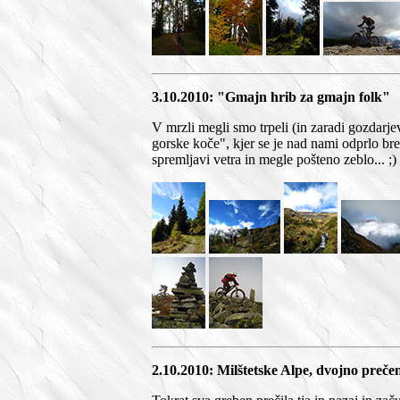
3.10.2010: "Gmajn hrib za gmajn folk"
V mrzli megli smo trpeli (in zaradi gozdarje
gorske koče", kjer se je nad nami odprlo b
spremljavi vetra in megle pošteno zeblo... ;)
2.10.2010: Milštetske Alpe, dvojno preče