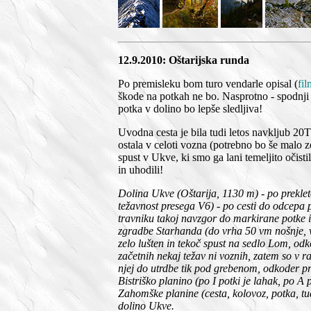
12.9.2010: Oštarijska runda
Po premisleku bom turo vendarle opisal (
fil
škode na potkah ne bo. Nasprotno - spodnji d
potka v dolino bo lepše sledljiva!
Uvodna cesta je bila tudi letos navkljub 20
ostala v celoti vozna (potrebno bo še malo zo
spust v Ukve, ki smo ga lani temeljito očisti
in uhodili!
Dolina Ukve (Oštarija, 1130 m) - po prekle
težavnost presega V6) - po cesti do odcepa p
travniku takoj navzgor do markirane potke i
zgradbe Starhanda (do vrha 50 vm nošnje, vr
zelo lušten in tekoč spust na sedlo Lom, odk
začetnih nekaj težav ni voznih, zatem so v r
njej do utrdbe tik pod grebenom, odkoder pr
Bistriško planino (po I potki je lahak, po A 
Zahomške planine (cesta, kolovoz, potka, tu
dolino Ukve.