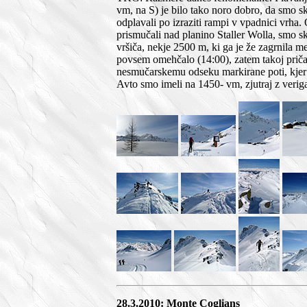
vm, na S) je bilo tako noro dobro, da smo sk
odplavali po izraziti rampi v vpadnici vrha
prismučali nad planino Staller Wolla, smo s
vršiča, nekje 2500 m, ki ga je že zagrnila m
povsem omehčalo (14:00), zatem takoj prič
nesmučarskemu odseku markirane poti, kjer p
Avto smo imeli na 1450- vm, zjutraj z verig
28.3.2010: Monte Coglians