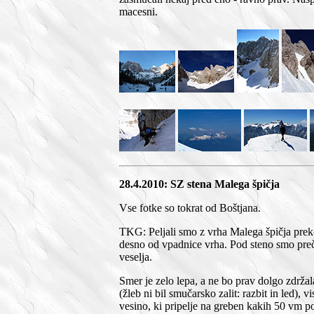
macesni.
28.4.2010: SZ stena Malega špičja
Vse fotke so tokrat od Boštjana.
TKG: Peljali smo z vrha Malega špičja prek
desno od vpadnice vrha. Pod steno smo preč
veselja.
Smer je zelo lepa, a ne bo prav dolgo zdržal
(žleb ni bil smučarsko zalit: razbit in led),
vesino, ki pripelje na greben kakih 50 vm 