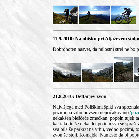
11.9.2010: Na obisku pri Aljaževem stolp
Dobrohoten nasvet, da milostni strel ne bo po
21.8.2010: Deffarjev zvon
Najvišjega med Poliškimi špiki sva spoznala 
pozimi na vrhu povsem nepričakovano
'poz
nekakšen bleščeče zmečkan, popoln tujek ta
kar tako in še nekaj let po tem sva se spraše
sva bila še parkrat na vrhu, vedno pozimi, to
zvon še stoji. Komajda. Namesto da bi poprav