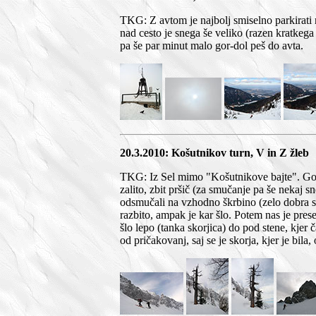
TKG: Z avtom je najbolj smiselno parkirati 
nad cesto je snega še veliko (razen kratkega
pa še par minut malo gor-dol peš do avta.
20.3.2010: Košutnikov turn, V in Z žleb
TKG: Iz Sel mimo "Košutnikove bajte". Gor 
zalito, zbit pršič (za smučanje pa še nekaj
odsmučali na vzhodno škrbino (zelo dobra sm
razbito, ampak je kar šlo. Potem nas je pres
šlo lepo (tanka skorjica) do pod stene, kjer
od pričakovanj, saj se je skorja, kjer je bila