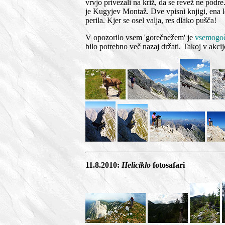
vrvjo privezali na križ, da se revež ne pod
je Kugyjev Montaž. Dve vpisni knjigi, ena l
perila. Kjer se osel valja, res dlako pušča!
V opozorilo vsem 'gorečnežem' je
vsemogoč
bilo potrebno več nazaj držati. Takoj v akci
11.8.2010:
Heliciklo
fotosafari