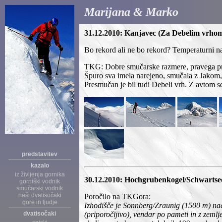
Marijana & Marko
31.12.2010: Kanjavec (Za Debelim vrho
Bo rekord ali ne bo rekord? Temperaturni n
TKG: Dobre smučarske razmere, pravega pršič
Špuro sva imela narejeno, smučala z Jakom, k
Presmučan je bil tudi Debeli vrh. Z avtom se
predstavitev
kazalo
iz življenja gornika
30.12.2010: Hochgrubenkogel/Schwartseeko
gorniški vodnik
smučarski vodnik
naši dvatisočaki
Poročilo na TKGora:
gore in ljudje
Izhodišče je Sonnberg/Zraunig (1500 m) nad
dvatisočaki
(priporočljivo), vendar po pameti in z zemlj