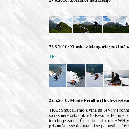
27.6.2010: Zverinice nad Rezijo
23.5.2010: Zimska z Mangarta; zaključn
TKG
.
22.5.2010: Monte Peralba (Hochweisstein
TKG: Smučali smo z vrha na S(V) v Frohntal.
so razmere zelo dobre (odsekoma fenomenal
tudi bolje zadeli. Če pa bi nad kočo HWH v 
prismučali vse do avta, ki se ga pusti na 160