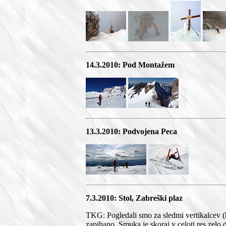
14.3.2010: Pod Montažem
13.3.2010: Podvojena Peca
7.3.2010: Stol, Zabreški plaz
TKG: Pogledali smo za sledmi vertikalcev (ht
zapihano. Smuka je skoraj v celoti res zelo 