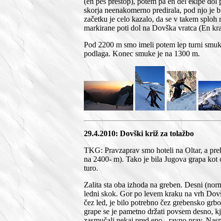
(en peš prestop), potem pa en del ekipe dol 
skorja neenakomerno predirala, pod njo je b
začetku je celo kazalo, da se v takem sploh ne
markirane poti dol na Dovška vratca (En krat
Pod 2200 m smo imeli potem lep turni smuk p
podlaga. Konec smuke je na 1300 m.
29.4.2010: Dovški križ za tolažbo
TKG: Pravzaprav smo hoteli na Oltar, a preho
na 2400- m). Tako je bila Jugova grapa kot o
turo.
Zalita sta oba izhoda na greben. Desni (nor
ledni skok. Gor po levem kraku na vrh Dovšk
čez led, je bilo potrebno čez grebensko gr
grape se je pametno držati povsem desno, kj
zasmučali nekaj pred eno - ravno prav. Nas