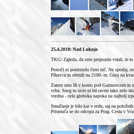
25.4.2010: Nad Luknjo
TKG: Zgleda, da smo prepozno vstali, in t
Ponoči ni pomrznilo čisto nič. Ne spodaj, n
Pihavcu in obrnili na 2100- m. Gnoj na kvad
Zatem smo šli v konto pod Gamsovcem in nad
vrhu. Sneg tu sicer ni bil ravno tako zelo s
vredna - zelo globoka napoka na najbolj izp
Smučanje je bilo kar v redu, saj na položnih
Prismuča se do odcepa za Prag. Cesta v Vra