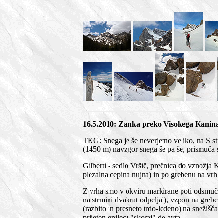
16.5.2010: Zanka preko Visokega Kanin
TKG: Snega je še neverjetno veliko, na S str
(1450 m) navzgor snega še pa še, prismuča 
Gilberti - sedlo Vršič, prečnica do vznožja 
plezalna cepina nujna) in po grebenu na vr
Z vrha smo v okviru markirane poti odsmučal
na strmini dvakrat odpeljal), vzpon na greb
(razbito in presneto trdo-ledeno) na snežišč
prijeten gnilec) "skoraj" do avta...