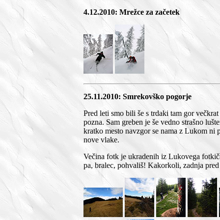
4.12.2010: Mrežce za začetek
25.11.2010: Smrekovško pogorje
Pred leti smo bili še s trdaki tam gor večkrat
pozna. Sam greben je še vedno strašno lušten
kratko mesto navzgor se nama z Lukom ni pu
nove vlake.
Večina fotk je ukradenih iz Lukovega fotkiča
pa, bralec, pohvališ! Kakorkoli, zadnja pred