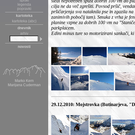
spiski
sledi nepotreben spust dobrih 100 vm do pla
legenda
cilja ne da več zgrešiti. Povsod pršič, venda
popravki
pršičarjenja sva nataknila pse in zgazila 
kartoteka
zanimivih pobočij tam). Smuka z vrha je feno
kartoteka (abc)
planine vzpne za dobrih 100 vm na "Staniče
parkplacem.
dnevnik
Edini minus ture so motorizirani sankači, ki 
arhiv
novosti
Marko Kern
Marijana Cuderman
29.12.2010: Mojstrovka (Butinarjeva, "D