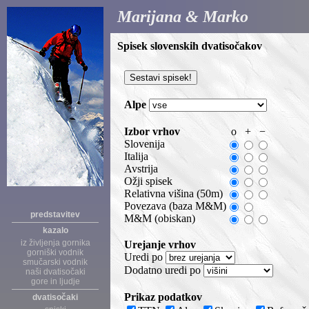
Marijana & Marko
Spisek slovenskih dvatisočakov
Alpe
Izbor vrhov
o
+
−
Slovenija
Italija
Avstrija
Ožji spisek
Relativna višina (50m)
Povezava (baza M&M)
predstavitev
M&M (obiskan)
kazalo
iz življenja gornika
Urejanje vrhov
gorniški vodnik
Uredi po
smučarski vodnik
Dodatno uredi po
naši dvatisočaki
gore in ljudje
Prikaz podatkov
dvatisočaki