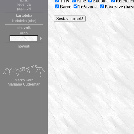
spiski
TTN
Alpe
Skupina
Referenč
legenda
Barve
Težavnost
Povezave (ba
popravki
kartoteka
kartoteka (abc)
dnevnik
arhiv
novosti
Marko Kern
Marijana Cuderman