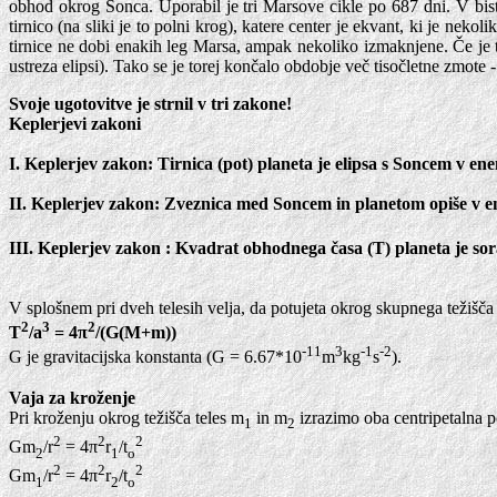
obhod okrog Sonca. Uporabil je tri Marsove cikle po 687 dni. V bist
tirnico (na sliki je to polni krog), katere center je ekvant, ki je n
tirnice ne dobi enakih leg Marsa, ampak nekoliko izmaknjene. Če je tor
ustreza elipsi). Tako se je torej končalo obdobje več tisočletne zmote -
Svoje ugotovitve je strnil v tri zakone!
Keplerjevi zakoni
I. Keplerjev zakon: Tirnica (pot) planeta je elipsa s Soncem v ene
II. Keplerjev zakon: Zveznica med Soncem in planetom opiše v enak
III. Keplerjev zakon : Kvadrat obhodnega časa (T) planeta je so
V splošnem pri dveh telesih velja, da potujeta okrog skupnega težišča 
2
3
2
T
/a
= 4π
/(G(M+m))
-11
3
-1
-2
G je gravitacijska konstanta (G = 6.67*10
m
kg
s
).
Vaja za kroženje
Pri kroženju okrog težišča teles m
in m
izrazimo oba centripetalna p
1
2
2
2
2
Gm
/r
= 4π
r
/t
2
1
o
2
2
2
Gm
/r
= 4π
r
/t
1
2
o