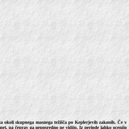
jeta okoli skupnega masnega težišča po Keplerjevih zakonih. Če v
net, pa čeprav ga neposredno ne vidijo. Iz periode lahko ocenijo