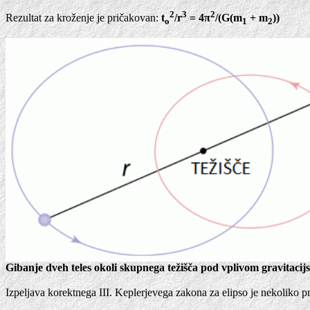
2
3
2
Rezultat za kroženje je pričakovan:
t
/r
= 4π
/(G(m
+ m
))
o
1
2
Gibanje dveh teles okoli skupnega težišča pod vplivom gravitacijsk
Izpeljava korektnega III. Keplerjevega zakona za elipso je nekoliko pr