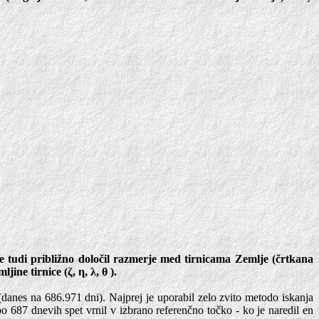
e tudi približno določil razmerje med tirnicama Zemlje (črtkana
jine tirnice (ζ, η, λ, θ ).
(danes na 686.971 dni). Najprej je uporabil zelo zvito metodo iskanja
 po 687 dnevih spet vrnil v izbrano referenčno točko - ko je naredil en