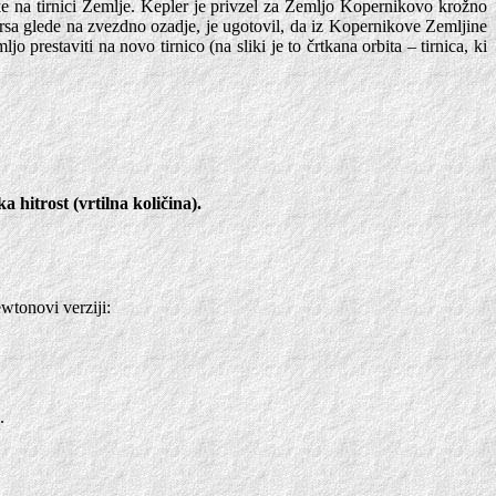
ke na tirnici Zemlje. Kepler je privzel za Zemljo Kopernikovo krožno
Marsa glede na zvezdno ozadje, je ugotovil, da iz Kopernikove Zemljine
prestaviti na novo tirnico (na sliki je to črtkana orbita – tirnica, ki
 hitrost (vrtilna količina).
wtonovi verziji:
.