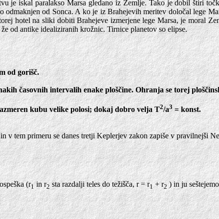
vu je iskal paralakso Marsa gledano iz Zemlje. Tako je dobil štiri toč
ekoliko odmaknjen od Sonca. A ko je iz Brahejevih meritev določal lege 
ej hotel na sliki dobiti Brahejeve izmerjene lege Marsa, je moral Zemljo 
 že od antike idealiziranih krožnic. Tirnice planetov so elipse.
m od gorišč.
ih časovnih intervalih enake ploščine. Ohranja se torej ploščinska
2
3
razmeren kubu velike polosi; dokaj dobro velja T
/a
= konst.
in v tem primeru se danes tretji Keplerjev zakon zapiše v pravilnejši Ne
ospeška (r
in r
sta razdalji teles do težišča, r = r
+ r
) in ju seštejemo
1
2
1
2