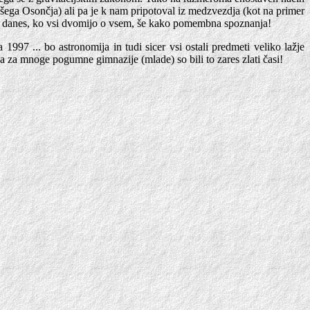
šega Osončja) ali pa je k nam pripotoval iz medzvezdja (kot na primer
 so danes, ko vsi dvomijo o vsem, še kako pomembna spoznanja!
997 ... bo astronomija in tudi sicer vsi ostali predmeti veliko lažje
 a za mnoge pogumne gimnazije (mlade) so bili to zares zlati časi!