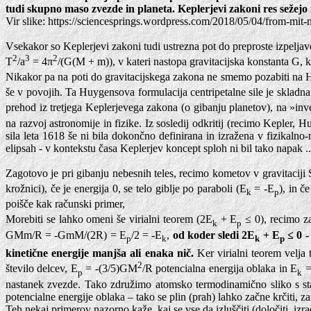
tudi skupno maso zvezde in planeta. Keplerjevi zakoni res sežej
Vir slike: https://sciencesprings.wordpress.com/2018/05/04/from-mit-
Vsekakor so Keplerjevi zakoni tudi ustrezna pot do preproste izpeljav
2
3
2
T
/a
= 4π
/(G(M + m)), v kateri nastopa gravitacijska konstanta G, k
Nikakor pa na poti do gravitacijskega zakona ne smemo pozabiti na 
še v povojih. Ta Huygensova formulacija centripetalne sile je skladn
prehod iz tretjega Keplerjevega zakona (o gibanju planetov), na »inv
na razvoj astronomije in fizike. Iz sosledij odkritij (recimo Kepler, H
sila leta 1618 še ni bila dokončno definirana in izražena v fizikaln
elipsah - v kontekstu časa Keplerjev koncept sploh ni bil tako napak ..
Zagotovo je pri gibanju nebesnih teles, recimo kometov v gravitaciji 
krožnici), če je energija 0, se telo giblje po paraboli (E
= -E
), in č
k
p
poišče kak računski primer,
Morebiti se lahko omeni še virialni teorem (2E
+ E
≤ 0), recimo za
k
p
GMm/R = -GmM/(2R) = E
/2 = -E
,
od koder sledi 2E
+ E
≤ 0 -
p
k
k
p
kinetične energije manjša ali enaka nič.
Ker virialni teorem velja
2
število delcev, E
= -(3/5)GM
/R potencialna energija oblaka in E
=
p
k
nastanek zvezde. Tako združimo atomsko termodinamično sliko s st
potencialne energije oblaka – tako se plin (prah) lahko začne krčiti, z
Teh nekaj primerov nazorno kaže, kaj se vse da izluščiti (določiti, 