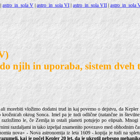
|
astro_in_sola V
|
astro_in_sola VI
|
astro_in_sola VII
|
astro_in_sola V
IV)
do njih in uporaba, sistem dveh t
 ali morebiti vložimo dodatni trud in kaj povemo o dejstvu, da Kepler 
o krožnicah okrog Sonca. Imel pa je tudi odlične (natančne in številn
 razložimo le, če Zemlja in ostali planeti potujejo po elipsah. Mnogi
ivnimi razdaljami in tako izpeljal znamenito povezavo med obhodnim čas
nomia nova« - Nova astronomija iz leta 1609 - kopija je tudi na splet
zumeli, kaj je počel Kepler 20 let, da je ukrotil nebesno mehaniko