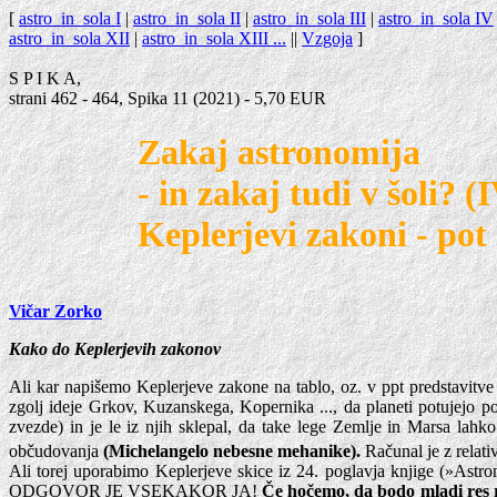
[
astro_in_sola I
|
astro_in_sola II
|
astro_in_sola III
|
astro_in_sola IV
astro_in_sola XII
|
astro_in_sola XIII ...
||
Vzgoja
]
S P I K A,
strani 462 - 464, Spika 11 (2021) - 5,70 EUR
Zakaj astronomija
- in zakaj tudi v šoli? (
Keplerjevi zakoni - pot 
Vičar Zorko
Kako do Keplerjevih zakonov
Ali kar napišemo Keplerjeve zakone na tablo, oz. v ppt predstavitve
zgolj ideje Grkov, Kuzanskega, Kopernika ..., da planeti potujejo p
zvezde) in je le iz njih sklepal, da take lege Zemlje in Marsa lahko
občudovanja
(Michelangelo nebesne mehanike).
Računal je z relat
Ali torej uporabimo Keplerjeve skice iz 24. poglavja knjige (»Astro
ODGOVOR JE VSEKAKOR JA!
Če hočemo, da bodo mladi res ra