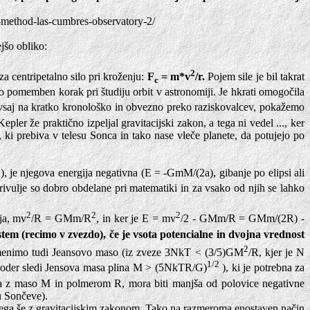
y-method-las-cumbres-observatory-2/
jšo obliko:
2
 centripetalno silo pri kroženju:
F
= m*v
/r.
Pojem sile je bil takrat
c
o pomemben korak pri študiju orbit v astronomiji. Je hkrati omogočila
 vsaj na kratko kronološko in obvezno preko raziskovalcev, pokažemo
pler že praktično izpeljal gravitacijski zakon, a tega ni vedel ..., ker
 ki prebiva v telesu Sonca in tako nase vleče planete, da potujejo po
), je njegova energija negativna (E = -GmM/(2a), gibanje po elipsi ali
p
e krivulje so dobro obdelane pri matematiki in za vsako od njih se lahko
2
2
2
lja, mv
/R = GMm/R
, in ker je E = mv
/2 - GMm/R = GMm/(2R) -
sistem (recimo v zvezdo), če je vsota potencialne in dvojna vrednost
2
u omenimo tudi Jeansovo maso (iz zveze 3NkT < (3/5)GM
/R, kjer je N
1/2
oder sledi Jensova masa plina M > (5NkTR/G)
), ki je potrebna za
ka z maso M in polmerom R, mora biti manjša od polovice negativne
zu Sončeve).
jenega še z gravitacijskim zakonom. Tako na razmeroma enostaven način