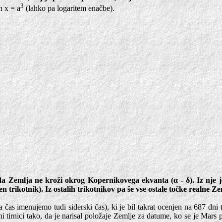
3
n x = a
(lahko pa logaritem enačbe).
da Zemlja ne kroži okrog Kopernikovega ekvanta (α - δ). Iz nje j
n trikotnik). Iz ostalih trikotnikov pa še vse ostale točke realne Zeml
as imenujemo tudi siderski čas), ki je bil takrat ocenjen na 687 dni 
ni tirnici tako, da je narisal položaje Zemlje za datume, ko se je Mars