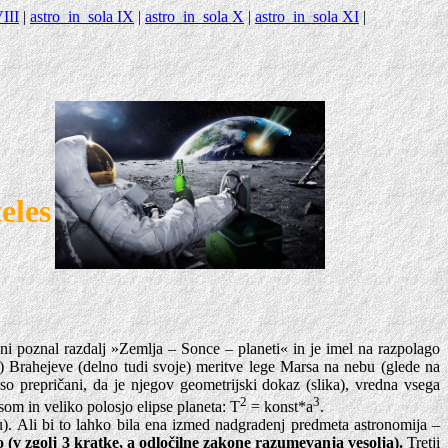
III
|
astro_in_sola IX
|
astro_in_sola X
|
astro_in_sola XI
|
eles
ni poznal razdalj »Zemlja – Sonce – planeti« in je imel na razpolago
e) Brahejeve (delno tudi svoje) meritve lege Marsa na nebu (glede na
 so prepričani, da je njegov geometrijski dokaz (slika), vredna vsega
2
3
om in veliko polosjo elipse planeta: T
= konst*a
.
u). Ali bi to lahko bila ena izmed nadgradenj predmeta astronomija –
 (v zgolj 3 kratke, a odločilne zakone razumevanja vesolja).
Tretji