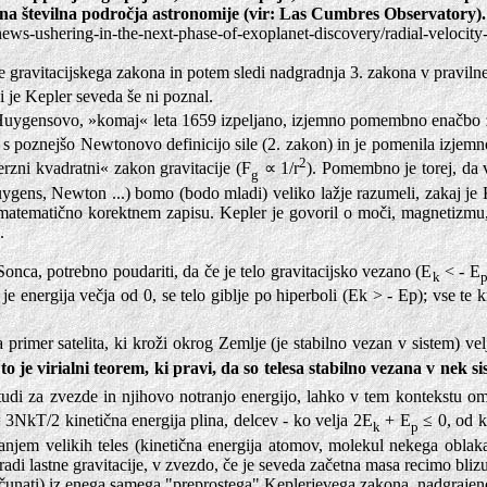
o na številna področja astronomije (vir: Las Cumbres Observatory).
news-ushering-in-the-next-phase-of-exoplanet-discovery/radial-velocit
e gravitacijskega zakona in potem sledi nadgradnja 3. zakona v pravilne
i je Kepler seveda še ni poznal.
Huygensovo, »komaj« leta 1659 izpeljano, izjemno pomembno enačbo za
a s poznejšo Newtonovo definicijo sile (2. zakon) in je pomenila izjemn
2
erzni kvadratni« zakon gravitacije (F
∝ 1/r
). Pomembno je torej, da
g
uygens, Newton ...) bomo (bodo mladi) veliko lažje razumeli, zakaj je Ke
o-matematično korektnem zapisu. Kepler je govoril o moči, magnetizmu,
.
Sonca, potrebno poudariti, da če je telo gravitacijsko vezano (E
< - E
k
e je energija večja od 0, se telo giblje po hiperboli (Ek > - Ep); vse t
 primer satelita, ki kroži okrog Zemlje (je stabilno vezan v sistem) ve
 to je virialni teorem, ki pravi, da so telesa stabilno vezana v nek 
 tudi za zvezde in njihovo notranjo energijo, lahko v tem kontekst
 3NkT/2 kinetična energija plina, delcev - ko velja 2E
+ E
≤ 0, od k
k
p
anjem velikih teles (kinetična energija atomov, molekul nekega obla
aradi lastne gravitacije, v zvezdo, če je seveda začetna masa recimo bli
izračunati) iz enega samega "preprostega" Keplerjevega zakona, nadgra