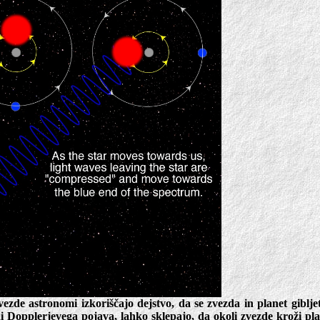
vezde astronomi izkoriščajo dejstvo, da se zvezda in planet gibl
di Dopplerjevega pojava, lahko sklepajo, da okoli zvezde kroži pla