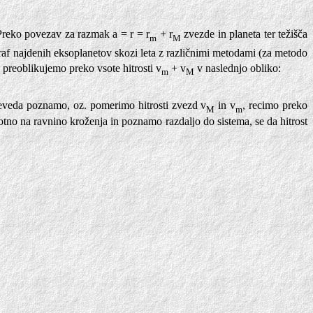
 Preko povezav za razmak a = r = r
+ r
zvezde in planeta ter težišča
m
M
raf najdenih eksoplanetov skozi leta z različnimi metodami (za metodo
 preoblikujemo preko vsote hitrosti v
+ v
v naslednjo obliko:
m
M
seveda poznamo, oz. pomerimo hitrosti zvezd v
in v
, recimo preko
M
m
tno na ravnino kroženja in poznamo razdaljo do sistema, se da hitrost