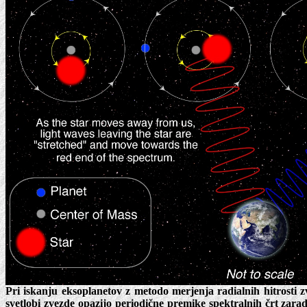
Pri iskanju eksoplanetov z metodo merjenja radialnih hitrosti z
svetlobi zvezde opazijo periodične premike spektralnih črt zara