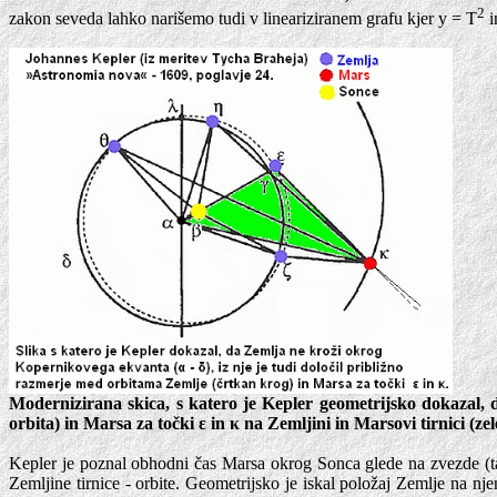
2
zakon seveda lahko narišemo tudi v lineariziranem grafu kjer y = T
i
Modernizirana skica, s katero je Kepler geometrijsko dokazal, 
orbita) in Marsa za točki ε in κ na Zemljini in Marsovi tirnici (zele
Kepler je poznal obhodni čas Marsa okrog Sonca glede na zvezde (ta č
Zemljine tirnice - orbite. Geometrijsko je iskal položaj Zemlje na nje