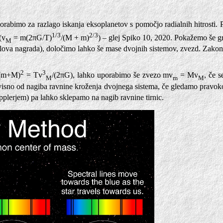
orabimo za razlago iskanja eksoplanetov s pomočjo radialnih hitrosti.
1/3
2/3
(v
= m(2πG/T)
/(M + m)
) – glej Spiko 10, 2020. Pokažemo še g
M
Nobelova nagrada), določimo lahko še mase dvojnih sistemov, zvezd. Zakon
2
3
/(m+M)
= Tv
/(2πG), lahko uporabimo še zvezo mv
= Mv
, če 
M
m
M
odvisno od nagiba ravnine kroženja dvojnega sistema, če gledamo pravoko
plerjem) pa lahko sklepamo na nagib ravnine tirnic.