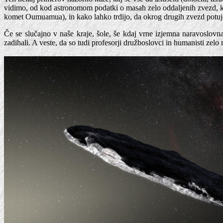
vidimo, od kod astronomom podatki o masah zelo oddaljenih zvezd, kak
komet Oumuamua), in kako lahko trdijo, da okrog drugih zvezd potuje
Če se slučajno v naše kraje, šole, še kdaj vrne izjemna naravoslovna
zadihali. A veste, da so tudi profesorji družboslovci in humanisti zel