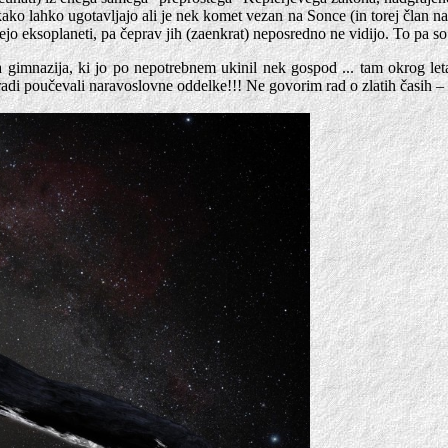
o lahko ugotavljajo ali je nek komet vezan na Sonce (in torej član na
jo eksoplaneti, pa čeprav jih (zaenkrat) neposredno ne vidijo. To pa
 gimnazija, ki jo po nepotrebnem ukinil nek gospod ... tam okrog leta 1
o radi poučevali naravoslovne oddelke!!! Ne govorim rad o zlatih časih –