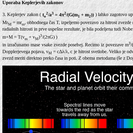
Uporaba Keplerjevih zakonov
2
3
2
3. Keplerjev zakon (
t
/a
= 4π
/(G(m
+ m
))
) lahko zagotovo up
o
1
2
Mr
= mr
, obhodnega čas T, izpeljemo povezavo za hitrost zvezde 
M
m
radialnih hitrosti in prve uspešne rezultate, je bila podeljena tudi 
3
m+M = T(v
+ v
)
/(2πG) )
m
M
3
in izračunamo mase vsake zvezde posebej. Recimo iz povezave m
Dopplerjevega pojava, v
= cΔλ/λ, c je hitrost svetlobe. Veliko je 
M
zvezd meriti direktno preko časa in poti. Z obema metodama (še z Dop