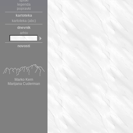
spiski
legenda
popravki
kartoteka
kartoteka (abc)
dnevnik
arhiv
novosti
Marko Kern
Marijana Cuderman