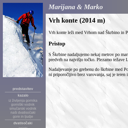
Marijana & Marko
Vrh konte (2014 m)
Vrh konte leži med Vrhom nad Škrbino in P
Pristop
S Škrbine nadaljujemo nekaj metrov po mark
predvrh na najvišjo točko. Plezamo težave I.
Nadaljevanje po grebenu do škrbine med P
ni priporočljivo brez varovanja, saj je teren 
predstavitev
kazalo
iz življenja gornika
gorniški vodnik
smučarski vodnik
naši dvatisočaki
gore in ljudje
dvatisočaki