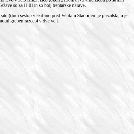
ave so za II-III in so bolj trentarske narave.
 sitni)(tudi sestop v škrbino pred Velikim Stadorjem je plezalski, a je
notni greben razcepi v dve veji.