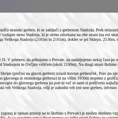
pušča stranski greben, ki se zaključi z grebenom Stadorja. Prek neizr
 vzdigne stena Stadorja, ki je strmo odsekana na obe strani (na eni stra
a Velikega Stadorja (2165m in 2161m), dokler se pri Sklepu, 2136m, en
e D. V primeru, da prihajamo s Prevale, pa nadaljujemo nekaj časa po 
 Stadorjem in Ovčjim vršičem (okoli 2190m). Na drugi strani škrbine s
kripe (prečno na glavni greben) izrazit travnat grebenček. Prav po njem
 glavnega in stranskega grebena) in na višini 1950m stopimo z grušča 
navzgor do glavnega grebena pa poti ni več in sami si poiščemo najlaž
i vrh Velikega Stadorja, višji je zahodni vrh (mi smo greben, odvisno o
zgoraj je opisan pristop na to škrbino s Prevale) je možen direkten vzp
je, če se spustimo nekaj deset metrov na južni strani škrbine in vstopi