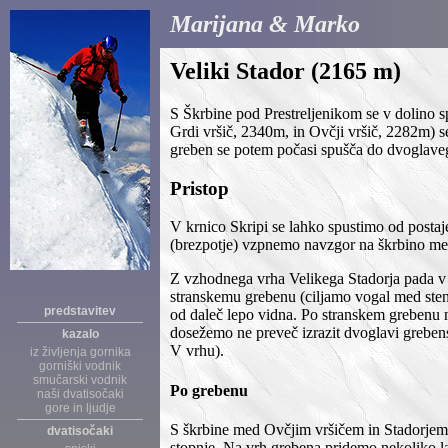
Marijana & Marko
Veliki Stador (2165 m)
S Škrbine pod Prestreljenikom se v dolino s
Grdi vršič, 2340m, in Ovčji vršič, 2282m) se
greben se potem počasi spušča do dvoglaveg
Pristop
V krnico Skripi se lahko spustimo od postaj
(brezpotje) vzpnemo navzgor na škrbino med
Z vzhodnega vrha Velikega Stadorja pada v S
stranskemu grebenu (ciljamo vogal med steno
predstavitev
od daleč lepo vidna. Po stranskem grebenu 
dosežemo ne preveč izrazit dvoglavi grebensk
kazalo
V vrhu).
iz življenja gornika
gorniški vodnik
smučarski vodnik
Po grebenu
naši dvatisočaki
gore in ljudje
S škrbine med Ovčjim vršičem in Stadorjem (
dvatisočaki
stopnje. Na vrh grebena pridemo nekoliko laž