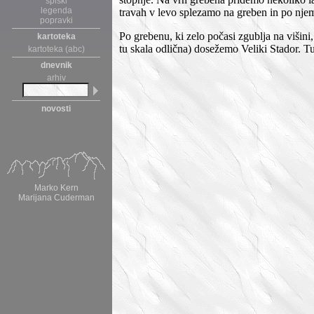
spiski
legenda
travah v levo splezamo na greben in po njem
popravki
Po grebenu, ki zelo počasi zgublja na višini, 
kartoteka
tu skala odlična) dosežemo Veliki Stador. T
kartoteka (abc)
dnevnik
arhiv
novosti
Marko Kern
Marijana Cuderman