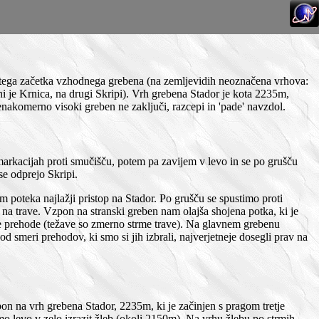
azitega začetka vzhodnega grebena (na zemljevidih neoznačena vrhova:
ni je Krnica, na drugi Skripi). Vrh grebena Stador je kota 2235m,
akomerno visoki greben ne zaključi, razcepi in 'pade' navzdol.
markacijah proti smučišču, potem pa zavijem v levo in se po grušču
e odprejo Skripi.
 poteka najlažji pristop na Stador. Po grušču se spustimo proti
na trave. Vzpon na stranski greben nam olajša shojena potka, ki je
je prehode (težave so zmerno strme trave). Na glavnem grebenu
d smeri prehodov, ki smo si jih izbrali, najverjetneje dosegli prav na
on na vrh grebena Stador, 2235m, ki je začinjen s pragom tretje
mo levo v zelo izrazit žleb (okoli 2150m). Na vrhu žlebu po strmih