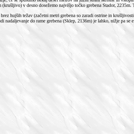
 (krušljivo) v desno dosežemo najvišjo točko grebena Stador, 2235m. Tež
brez hujših težav (začetni metri grebena so zaradi ostrine in krušljivosti
udi nadaljevanje do rame grebena (Sklep, 2136m) je lahko, nižje pa se e