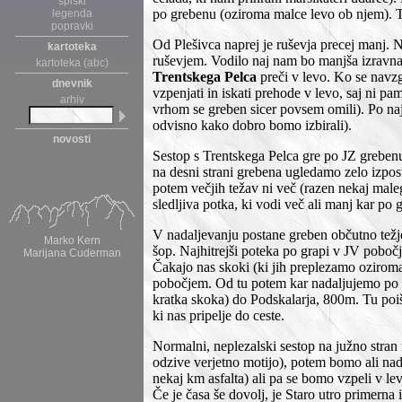
spiski
po grebenu (oziroma malce levo ob njem). Te
legenda
popravki
Od Plešivca naprej je ruševja precej manj. 
kartoteka
ruševjem. Vodilo naj nam bo manjša izravna
kartoteka (abc)
Trentskega Pelca
preči v levo. Ko se navz
dnevnik
vzpenjati in iskati prehode v levo, saj ni pa
arhiv
vrhom se greben sicer povsem omili). Po naj
odvisno kako dobro bomo izbirali).
novosti
Sestop s Trentskega Pelca gre po JZ greben
na desni strani grebena ugledamo zelo izpos
potem večjih težav ni več (razen nekaj maleg
sledljiva potka, ki vodi več ali manj kar po 
V nadaljevanju postane greben občutno težje
Marko Kern
šop. Najhitrejši poteka po grapi v JV pobo
Marijana Cuderman
Čakajo nas skoki (ki jih preplezamo ozirom
pobočjem. Od tu potem kar nadaljujemo po či
kratka skoka) do Podskalarja, 800m. Tu poi
ki nas pripelje do ceste.
Normalni, neplezalski sestop na južno stran 
odzive verjetno motijo), potem bomo ali nada
nekaj km asfalta) ali pa se bomo vzpeli v le
Če je časa še dovolj, je Staro utro primerna