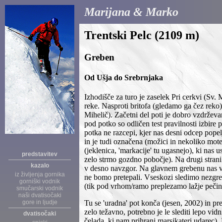
Marijana & Marko
Trentski Pelc (2109 m)
Greben
Od Ušja do Srebrnjaka
Izhodišče za turo je zaselek Pri cerkvi (Sv
reke. Nasproti britofa (gledamo ga čez reko
Mihelič). Začetni del poti je dobro vzdrževa
pod potko so odličen test pravilnosti izbire 
potka ne razcepi, kjer nas desni odcep popel
in je tudi označena (možici in nekoliko mo
(jeklenica, 'markacije' tu ugasnejo), ki nas
predstavitev
zelo strmo gozdno pobočje). Na drugi strani
kazalo
v desno navzgor. Na glavnem grebenu nas v z
iz življenja gornika
ne bomo pretepali. Vseskozi sledimo nezgre
gorniški vodnik
(tik pod vrhom/ramo preplezamo lažje pečin
smučarski vodnik
naši dvatisočaki
gore in ljudje
Tu se 'uradna' pot konča (jesen, 2002) in pr
zelo težavno, potrebno je le slediti lepo vid
dvatisočaki
čelada, ki nam prihrani marsikateri udarec)