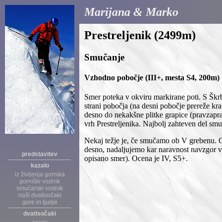
Marijana & Marko
Prestreljenik (2499m)
Smučanje
Vzhodno pobočje (III+, mesta S4, 200m)
Smer poteka v okviru markirane poti. S Škr
strani pobočja (na desni pobočje prereže 
desno do nekakšne plitke grapice (pravzapra
vrh Prestreljenika. Najbolj zahteven del smu
Nekaj težje je, če smučamo ob V grebenu. G
desno, nadaljujemo kar naravnost navzgor v
predstavitev
opisano smer). Ocena je IV, S5+.
kazalo
iz življenja gornika
gorniški vodnik
smučarski vodnik
naši dvatisočaki
gore in ljudje
dvatisočaki