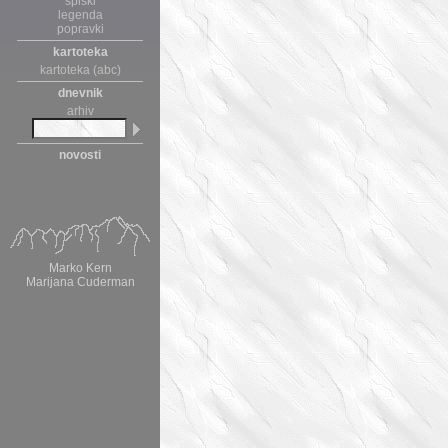
spiski
legenda
popravki
kartoteka
kartoteka (abc)
dnevnik
arhiv
novosti
Marko Kern
Marijana Cuderman