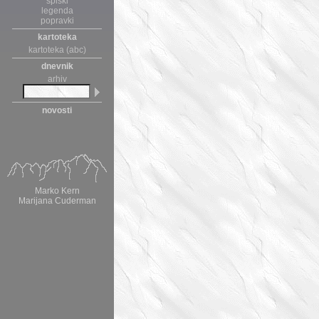
spiski
legenda
popravki
kartoteka
kartoteka (abc)
dnevnik
arhiv
novosti
Marko Kern
Marijana Cuderman