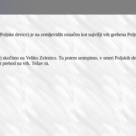
oljske device) je na zemljevidih označen kot najvišji vrh grebena Polj
) skočimo na Veliko Zelenico. Tu potem sestopimo, v smeri Poljskih de
 prehod na vrh. Težav ni.