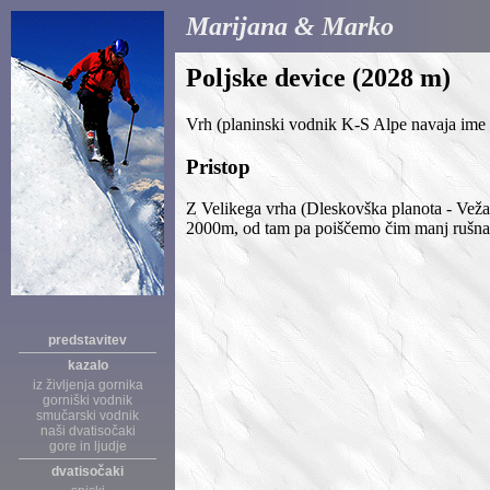
Marijana & Marko
Poljske device (2028 m)
Vrh (planinski vodnik K-S Alpe navaja ime P
Pristop
Z Velikega vrha (Dleskovška planota - Veža
2000m, od tam pa poiščemo čim manj rušnat
predstavitev
kazalo
iz življenja gornika
gorniški vodnik
smučarski vodnik
naši dvatisočaki
gore in ljudje
dvatisočaki