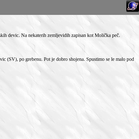
skih devic. Na nekaterih zemljevidih zapisan kot Molička peč.
vic (SV), po grebenu. Pot je dobro shojena. Spustimo se le malo pod