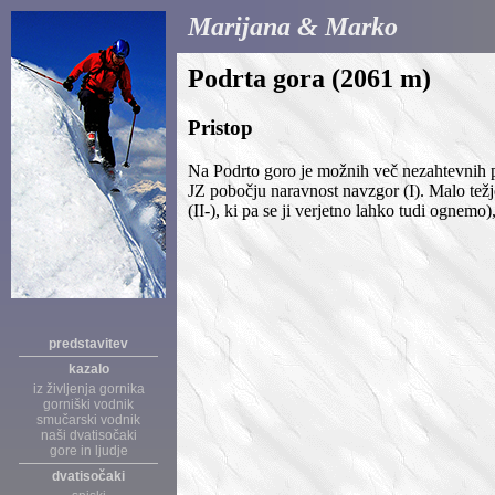
Marijana & Marko
Podrta gora (2061 m)
Pristop
Na Podrto goro je možnih več nezahtevnih p
JZ pobočju naravnost navzgor (I). Malo tež
(II-), ki pa se ji verjetno lahko tudi ognemo
predstavitev
kazalo
iz življenja gornika
gorniški vodnik
smučarski vodnik
naši dvatisočaki
gore in ljudje
dvatisočaki