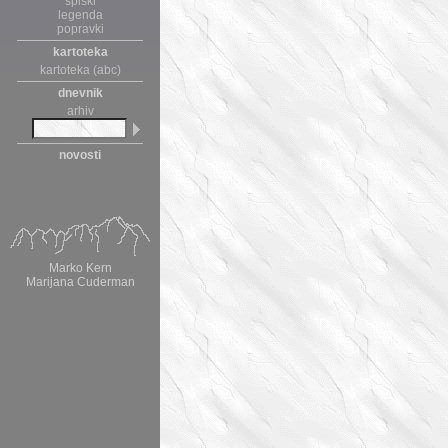
spiski
legenda
popravki
kartoteka
kartoteka (abc)
dnevnik
arhiv
novosti
Marko Kern
Marijana Cuderman