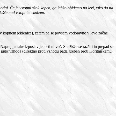
spodaj. Če je vstopni skok kopen, ga lahko obidemo na levi, tako da na
nežišče nad vstopnim skokom.
 (v kopnem jeklenice), zatem pa se povsem vodoravno v levo začne
Naprej pa take izpostavljenosti ni več. Snežišče se razširi in prepad se
jugo)vzhoda (direktno proti vzhodu pada greben proti Koritniškemu