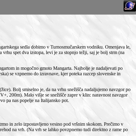
 Mangartskega sedla dobimo v Turnosmučarskem vodniku. Omenjava le,
vrhu spet dva izstopa, levi je za stopnjo težji, saj je bolj strm (na
ngartom in mogočno gmoto Mangarta. Najbolje je nadaljevati po
arska) se vzpnemo do izravnave, kjer poteka razcep slovenske in
h (žice). Bolj smiselno je, da na vrhu snežišča nadaljujemo navzgor po
IV+, 200m). Malo višje se snežišče zapre v klin: naravnost navzgor
o pa nas popelje na Italijansko pot.
strmo in zelo izpostavljeno vesino pod vršnim skokom. Prečimo v
prehod na vrh. (Na vrh se lahko povzpnemo tudi direktno z rame po