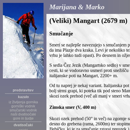
Marijana & Marko
(Veliki) Mangart (2679 m)
Smučanje
Smeri se najlepše navezujejo s smučanjem p
da ima Plazje dva kraka. Levi je nekoliko težj
vrhu je lahko tudi opast). Po desnem in ožj
S sedla Čez Jezik (Mangartsko sedlo) v sm
cesti, ki se vodoravno usmeri proti snežišč
italijanske poti na Mangart, 2200+ m.
Od tu naprej je nekaj variant. Italijanska po
bolj strmi grapi, ki poteka tik pod steno M
predstavitev
skozi ozek prehod (več ali manj v smeri vrh
kazalo
iz življenja gornika
gorniški vodnik
Zimska smer (V, 400 m)
smučarski vodnik
naši dvatisočaki
Skozi ozek prehod (50° in več) na zgornje 
gore in ljudje
desno do grebena (rama, 2600m) ter stopimo
dvatisočaki
žlebičku, ki je za smučanje zgoraj preozek.)