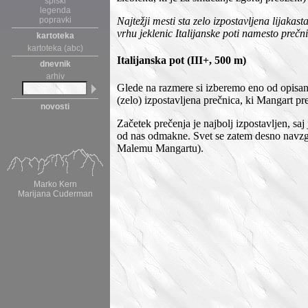
spiski
legenda
popravki
Najtežji mesti sta zelo izpostavljena lijaka
vrhu jeklenic Italijanske poti namesto preč
kartoteka
kartoteka (abc)
Italijanska pot (III+, 500 m)
dnevnik
arhiv
Glede na razmere si izberemo eno od opisan
(zelo) izpostavljena prečnica, ki Mangart pre
novosti
Začetek prečenja je najbolj izpostavljen, saj
od nas odmakne. Svet se zatem desno navzg
Malemu Mangartu).
Marko Kern
Marijana Cuderman