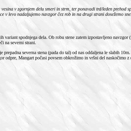
sta vesina v zgornjem delu smeri in strm, ter ponavadi trd/leden prehod 
nice v levo nadaljujemo navzgor čez rob in na drugi strani dosežemo s
ih variant spodnjega dela. Ob robu stene zatem izpostavljeno navzgor
či na severni strani.
 je prepadna severna stena (pada do tal) od nas oddaljena le slabih 10m. 
or odpre, Mangart počasi povsem obkrožimo in vršni del naskočimo z (