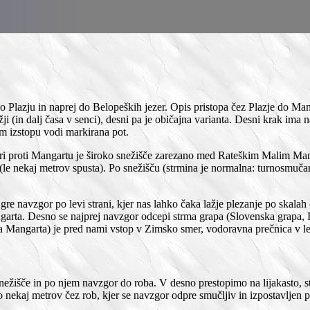
o Plazju in naprej do Belopeških jezer. Opis pristopa čez Plazje do
i (in dalj časa v senci), desni pa je običajna varianta. Desni krak ima na 
em izstopu vodi markirana pot.
eri proti Mangartu je široko snežišče zarezano med Rateškim Malim Ma
u (le nekaj metrov spusta). Po snežišču (strmina je normalna: turnosmuč
t gre navzgor po levi strani, kjer nas lahko čaka lažje plezanje po skala
angarta. Desno se najprej navzgor odcepi strma grapa (Slovenska grapa, 
a Mangarta) je pred nami vstop v Zimsko smer, vodoravna prečnica v lev
snežišče in po njem navzgor do roba. V desno prestopimo na lijakasto, 
 nekaj metrov čez rob, kjer se navzgor odpre smučljiv in izpostavljen 