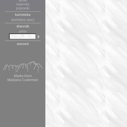
spiski
legenda
popravki
kartoteka
kartoteka (abc)
dnevnik
arhiv
novosti
Marko Kern
Marijana Cuderman