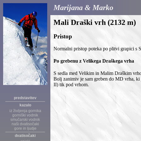
Marijana & Marko
Mali Draški vrh (2132 m)
Pristop
Normalni pristop poteka po plitvi grapici s 
Po grebenu z Velikega Draškega vrha
S sedla med Velikim in Malim Draškim vrho
Bolj zanimiv je sam greben do MD vrha, ki je
II) tik pod vrhom.
predstavitev
kazalo
iz življenja gornika
gorniški vodnik
smučarski vodnik
naši dvatisočaki
gore in ljudje
dvatisočaki