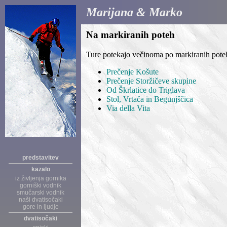
Marijana & Marko
Na markiranih poteh
Ture potekajo večinoma po markiranih pote
Prečenje Košute
Prečenje Storžičeve skupine
Od Škrlatice do Triglava
Stol, Vrtača in Begunjščica
Via della Vita
predstavitev
kazalo
iz življenja gornika
gorniški vodnik
smučarski vodnik
naši dvatisočaki
gore in ljudje
dvatisočaki