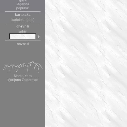
spiski
legenda
popravki
kartoteka
kartoteka (abc)
dnevnik
arhiv
novosti
Marko Kern
Marijana Cuderman