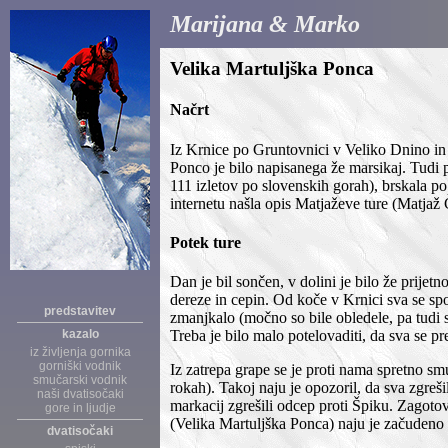
Marijana & Marko
Velika Martuljška Ponca
Načrt
Iz Krnice po Gruntovnici v Veliko Dnino in
Ponco je bilo napisanega že marsikaj. Tudi pr
111 izletov po slovenskih gorah), brskala
internetu našla opis Matjaževe ture (Matjaž 
Potek ture
Dan je bil sončen, v dolini je bilo že prijetn
dereze in cepin. Od koče v Krnici sva se spo
predstavitev
zmanjkalo (močno so bile obledele, pa tudi s
kazalo
Treba je bilo malo potelovaditi, da sva se pr
iz življenja gornika
gorniški vodnik
Iz zatrepa grape se je proti nama spretno sm
smučarski vodnik
rokah). Takoj naju je opozoril, da sva zgreši
naši dvatisočaki
markacij zgrešili odcep proti Špiku. Zagoto
gore in ljudje
(Velika Martuljška Ponca) naju je začudeno p
dvatisočaki