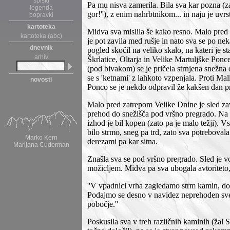
spiski
Pa mu nisva zamerila. Bila sva kar pozna (z
legenda
gor!''), z enim nahrbtnikom... in naju je uvrsti
popravki
kartoteka
Midva sva mislila še kako resno. Malo pred
kartoteka (abc)
je pot zavila med rušje in nato sva se po ne
dnevnik
pogled skočil na veliko skalo, na kateri je 
arhiv
Škrlatice, Oltarja in Velike Martuljške Ponce
(pod bivakom) se je pričela strnjena snežna 
se s 'ketnami' z lahkoto vzpenjala. Proti Ma
novosti
Ponco se je nekdo odpravil že kakšen dan 
Malo pred zatrepom Velike Dnine je sled zavi
prehod do snežišča pod vršno pregrado. Na v
izhod je bil kopen (zato pa je malo težji). V
bilo strmo, sneg pa trd, zato sva potreboval
Marko Kern
derezami pa kar sitna.
Marijana Cuderman
Znašla sva se pod vršno pregrado. Sled je vo
možicljem. Midva pa sva ubogala avtoriteto, 
''V vpadnici vrha zagledamo strm kamin, do k
Podajmo se desno v navidez neprehoden sve
pobočje.''
Poskusila sva v treh različnih kaminih (žal St