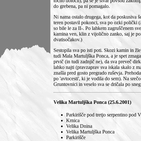
točno določil), pa se je stvar povsod zakomp
do grebena, pa ni pomagalo.
Ni nama ostalo drugega, kot da poskusiva še
teren postavil pokonci, sva po ozki polički (
so bile le za II-. Po lahkem zagruščenem sve
kamina ven, klin z vijolično zanko, saj je p
dvatisočakov.)
Sestopila sva po isti poti. Skozi kamin in ž
tudi Mala Martuljška Ponca, a je spet zmaga
prvič (in tudi zadnjič ne), da sva preveč dir
lahko najti (pravzaprav sva iskala skalo z 
znašla pred gosto pregrado ruševja. Prehoda n
po 'avtocesti', ki je vodila do sem). Na sreč
Gruntovnici in veselo sva se dričala po snegu
Velika Martuljška Ponca (25.6.2001)
Parkirišče pod tretjo serpentino pod 
Krnica
Velika Dnina
Velika Martuljška Ponca
Parkirišče