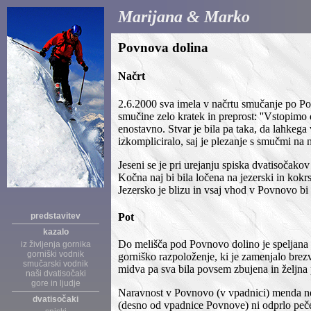
Marijana & Marko
Povnova dolina
Načrt
2.6.2000 sva imela v načrtu smučanje po Po
smučine zelo kratek in preprost: ''Vstopimo 
enostavno. Stvar je bila pa taka, da lahkega
izkompliciralo, saj je plezanje s smučmi na
Jeseni se je pri urejanju spiska dvatisočako
Kočna naj bi bila ločena na jezerski in kok
Jezersko je blizu in vsaj vhod v Povnovo bi p
Pot
predstavitev
kazalo
Do melišča pod Povnovo dolino je speljana z
iz življenja gornika
gorniški vodnik
gorniško razpoloženje, ki je zamenjalo brezv
smučarski vodnik
midva pa sva bila povsem zbujena in željna
naši dvatisočaki
gore in ljudje
Naravnost v Povnovo (v vpadnici) menda ne 
dvatisočaki
(desno od vpadnice Povnove) ni odprlo pečev