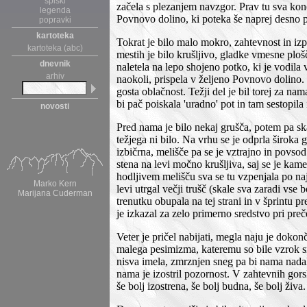
spiski
začela s plezanjem navzgor. Prav tu sva kon
legenda
Povnovo dolino, ki poteka še naprej desno po
popravki
kartoteka
Tokrat je bilo malo mokro, zahtevnost in izp
kartoteka (abc)
mestih je bilo krušljivo, gladke vmesne ploš
dnevnik
naletela na lepo shojeno potko, ki je vodila
arhiv
naokoli, prispela v željeno Povnovo dolino. 
gosta oblačnost. Težji del je bil torej za na
bi pač poiskala 'uradno' pot in tam sestopila
novosti
Pred nama je bilo nekaj grušča, potem pa ska
težjega ni bilo. Na vrhu se je odprla široka 
izbičrna, melišče pa se je vztrajno in povsod
stena na levi močno krušljiva, saj se je kam
hodljivem melišču sva se tu vzpenjala po najm
Marko Kern
levi utrgal večji trušč (skale sva zaradi vse
Marijana Cuderman
trenutku obupala na tej strani in v šprintu p
je izkazal za zelo primerno sredstvo pri preč
Veter je pričel nabijati, megla naju je dokon
malega pesimizma, kateremu so bile vzrok s
nisva imela, zmrznjen sneg pa bi nama nada
nama je izostril pozornost. V zahtevnih gors
še bolj izostrena, še bolj budna, še bolj živa.