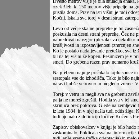
Dvesto metrov višje je bila situacija enaka, 
ozek žleb, ki 150 metrov višje pripelje na g
pustila doma. Prav na isti višini je tudi odcep
Kočni. Iskala sva torej v desni strani zatrepa
Levo od večje skalne prepreke je bil zasnež
poskusila na desni strani prepreke. Čez ne pr
napredovati navzgor (plezala sva nekoliko na
krušljivosti in izpostavljenosti (zmrznjen sn
Ko je postalo nadaljevanje pretežko, sva iz 
bil na tej višini že kopen. Pesimizem je v p
smeri. Do grebena razen prav nemarno krušlj
Na grebenu naju je pričakalo toplo sonce in
sestopala vse do izhodišča. Tako je bilo naj
naravi ljubše vetrovno in megleno vreme. V
Torej: v vetru in megli sva na grebenu zavi
pa ja ne moreš zgrešiti. Hodila sva v tej sme
skrinjica brez pokrova. Glede na zemljevid b
iz leta 1984, in v njej našla tudi odtis ži
tudi ujemalo z definicijo ločitve Kočen s P
Zapisov obiskovalcev v knjigi je bilo hudo m
zaskominalo. Poklicala sva na 'informacije' i
tudi lepše vreme (težka orientacija) in malo 