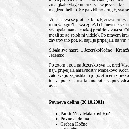
zmanjkalo vlage in prikazal se je večji kos 
megleno belino. Se pa vidimo drugič, sva s
Vračala sva se proti škrbini, kjer sva prilez
moreva zgrešiti, sva zgrešila in nevede ses
sestopala, nama je takoj prodrlo v zavest. O
megli se ga sploh ni videlo). Po pravem kra
zavarovano pot, ki naju je pripeljala na vr
Šibala sva naprej ...JezerskoKočno...Kremža
Jezersko.
Po zgornji poti na Jezersko sva tik pred Vis
naju pripeljala naravnost v Makekovo Kočno
zato sva jo zapustila in jo po strmem smre
tu sva poiskala markirano pot k slapu Čedca 
avto.
Povnova dolina (20.10.2001)
Parkirišče v Makekovi Kočni
Povnova dolina
Greben Kočne