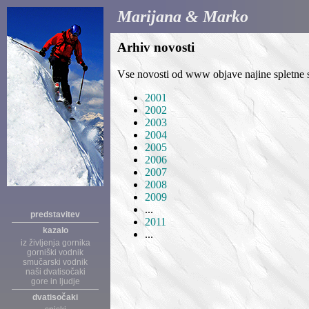
Marijana & Marko
Arhiv novosti
Vse novosti od www objave najine spletne s
2001
2002
2003
2004
2005
2006
2007
2008
2009
...
predstavitev
2011
kazalo
...
iz življenja gornika
gorniški vodnik
smučarski vodnik
naši dvatisočaki
gore in ljudje
dvatisočaki