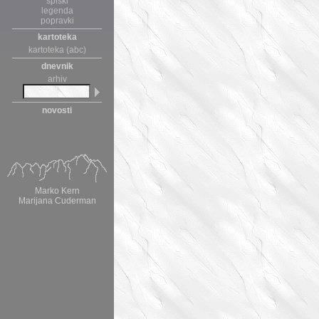
spiski
legenda
popravki
kartoteka
kartoteka (abc)
dnevnik
arhiv
novosti
Marko Kern
Marijana Cuderman