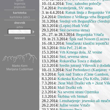
spiski
10.-11.4.2014:
Tosc, zahodno pobočje
legenda
popravki
7.4.2014:
Prestreljenik, SV stena
3. in 4.4.2014:
Ratrak linija z Begunjske Vr
kartoteka
2.4.2014:
Direktno z Velikega vrha Begunjš
kartoteka (abc)
31.3.2014:
Srednji vrh Begunjščice (Srednj
dnevnik
30.3.2014:
(Lopin) Hudi Vršič
arhiv
29.3.2014:
Stol (severna stena)
26., 27. in 28.3.2014:
Begunjska Vrtača
novosti
19. in 21.3.2014:
Špik nad Nosom (Lucova d
16.-18.3.2014:
Smučarski klasični lepotički
16.3.2014:
Bila Peč, 2146 m
15.3.2014:
Vrh Krnega dola, JZ vesine
14.3.2014:
Stol, severna stena
13.3.2014:
Rokavička Tosca z dodatki
12.3.2014:
Sredin jutranji Viševnik z dod
Marko Kern
Marijana Cuderman
10.-11.3.2014:
Nad Prehodavci (Kanjavec +
9.3.2014:
Špik nad Tratico (Cime Gambon,
8.3.2014:
Kokrska Kočna (Na Križu, 2484 m
7.3.2014:
2krat Mali Draški vrh + 2krat Viš
3.3.2014:
Mali Draški vrh
2.3.2014:
Na severni strani Ojstrnika
1.3.2014:
Škrbina vrh Strmali
28.2.2014:
Lenuharjenje: jesensko ali mrač
26.2.2014:
Južne vesine Vrtače
23.2.2014:
Ponovno Peca