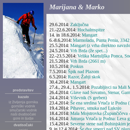
Marijana & Marko
29.6.2014:
Zaključna
21.-22.6.2014:
Hochalmspitze
14. in 18.6.2014:
Mangart
6.-8.6.2014:
Marmolada, Punta Penia, 3342 
25.5.2014:
Mangart (z vrha direktno navzdo
24.5.2014:
Vrh Brda (že spet...)
22.-23.5.2014:
Velika Martuljška Ponca, S
21.5.2014:
Vrh Brda (2661 m)
10.5.2014:
Poskus
7.5.2014:
Špik nad Plazom
6.5.2014:
Razor, Žabji skok
30.4.2014:
Mangart
27.4., 29.4., 1.5.2014:
Pozabljivci na Mali 
predstavitev
26.4.2014:
Glave nad Sovatno, Stenar, Ga
kazalo
24.4.2014:
Viševnik (S greben)
iz življenja gornika
23.4.2014:
Še ena sredina Vrtača iz Podna (
gorniški vodnik
19.4.2014:
Pihavec, smuka nad Luknjo
smučarski vodnik
18.4.2014:
Mala Mojstrovka (Župančičeva -
naši dvatisočaki
16.4.2014:
Jutranja Vrtača iz Podna: Leva g
gore in ljudje
15.4.2014:
Severne stene nad Bohinjskim je
dvatisočaki
9. in 12.4.2014:
Še dve smerci nad SV plaz