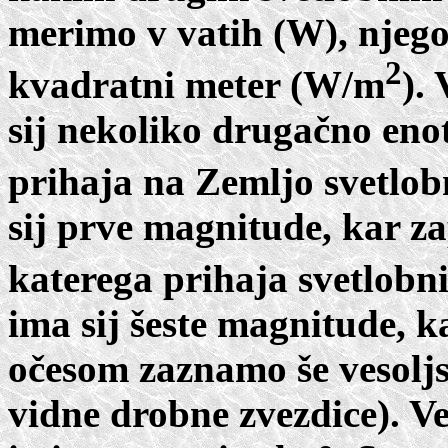
merimo v vatih (W), njego
2
kvadratni meter (W/m
).
sij nekoliko drugačno enot
prihaja na Zemljo svetlobn
sij prve magnitude, kar za
katerega prihaja svetlobni
ima sij šeste magnitude, 
očesom zaznamo še vesoljs
vidne drobne zvezdice). Ve