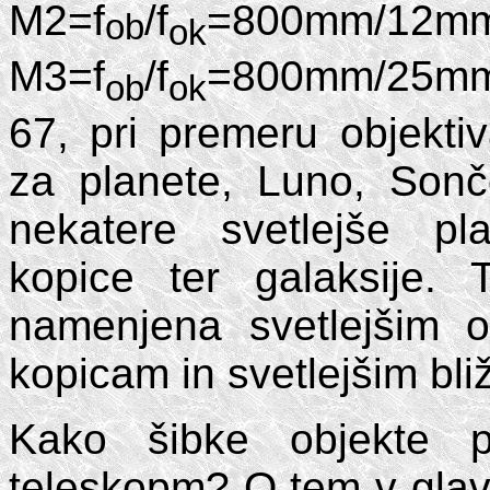
M2=f
/f
=800mm/12mm
ob
ok
M3=f
/f
=800mm/25mm=
ob
ok
67, pri premeru objekti
za planete, Luno, Son
nekatere svetlejše pl
kopice ter galaksije.
namenjena svetlejšim 
kopicam in svetlejšim bli
Kako šibke objekte 
teleskopm? O tem v glav