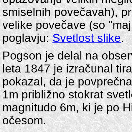
smiselnih povečavah), pr
velike povečave (so "majhn
poglavju:
Svetlost slike
.
Pogson je delal na observat
leta 1847 je izračunal ti
pokazal, da je povprečn
1m približno stokrat sve
magnitudo 6m, ki je po H
očesom.