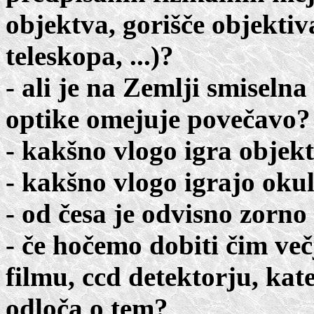
objektva, gorišče objektiva
teleskopa, ...)?
- ali je na Zemlji smiseln
optike omejuje povečavo?
- kakšno vlogo igra objekt
- kakšno vlogo igrajo okul
- od česa je odvisno zorno
- če hočemo dobiti čim več
filmu, ccd detektorju, kat
odloča o tem?