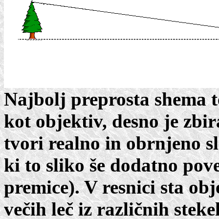
Najbolj preprosta shema te
kot objektiv, desno je zbi
tvori realno in obrnjeno s
ki to sliko še dodatno pov
premice). V resnici sta obj
večih leč iz različnih stek