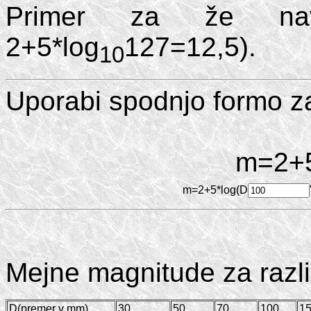
Primer za že na
2+5*log
127=12,5).
10
Uporabi spodnjo formo za
m=2+5
m=2+5*log(D
Mejne magnitude za razli
D(premer v mm)
30
50
70
100
1