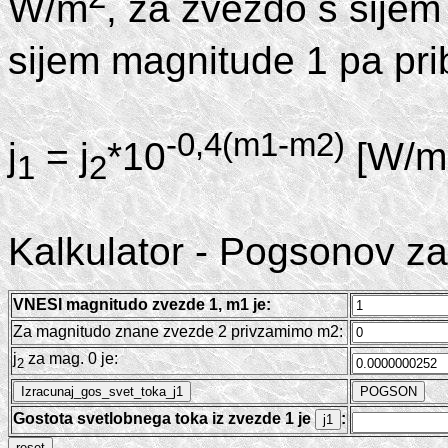
W/m
, za zvezdo s sije
sijem magnitude 1 pa pri
-0,4(m1-m2)
j
= j
*10
[W/m
1
2
Kalkulator - Pogsonov z
VNESI magnitudo zvezde 1, m1 je:
Za magnitudo znane zvezde 2 privzamimo m2:
j
za mag. 0 je:
2
Gostota svetlobnega toka iz zvezde 1 je
: