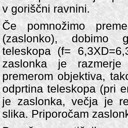
v goriščni ravnini.
Če pomnožimo premer 
(zaslonko), dobimo g
teleskopa (f= 6,3XD=6
zaslonka je razmerje
premerom objektiva, tako
odprtina teleskopa (pri e
je zaslonka, večja je re
slika. Priporočam zaslon