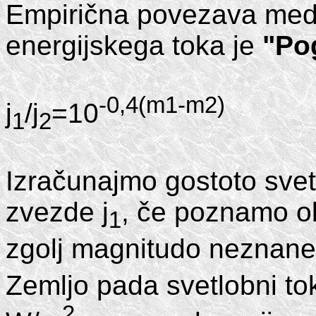
Empirična povezava med 
energijskega toka je
"Po
-0,4(m1-m2)
j
/j
=10
1
2
Izračunajmo gostoto sve
zvezde j
, če poznamo o
1
zgolj magnitudo neznane 
Zemljo pada svetlobni tok
2