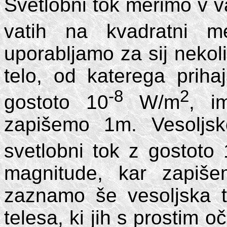
Svetlobni tok merimo v v
vatih na kvadratni m
uporabljamo za sij nekol
telo, od katerega priha
-8
2
gostoto 10
W/m
, i
zapišemo 1m. Vesoljsk
svetlobni tok z gostoto
magnitude, kar zapiš
zaznamo še vesoljska t
telesa, ki jih s prostim 