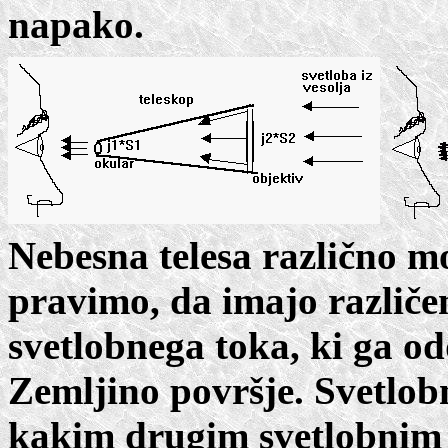
napako.
Nebesna telesa različno mo
pravimo, da imajo različen
svetlobnega toka, ki ga od
Zemljino površje. Svetlob
kakim drugim svetlobnim 