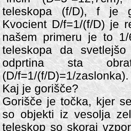
teleskopa (f/D), f je 
Kvocient D/f=1/(f/D) je r
našem primeru je to 1/6
teleskopa da svetlejšo 
odprtina sta obrat
(D/f=1/(f/D)=1/zaslonka).
Kaj je gorišče?
Gorišče je točka, kjer s
so objekti iz vesolja zel
teleskop so skoraj vzpor