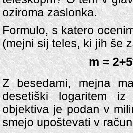
oziroma zaslonka.
Formulo, s katero oceni
(mejni sij teles, ki jih š
m ≈ 2+5
Z besedami, mejna ma
desetiški logaritem i
objektiva je podan v mili
smejo upoštevati v račun