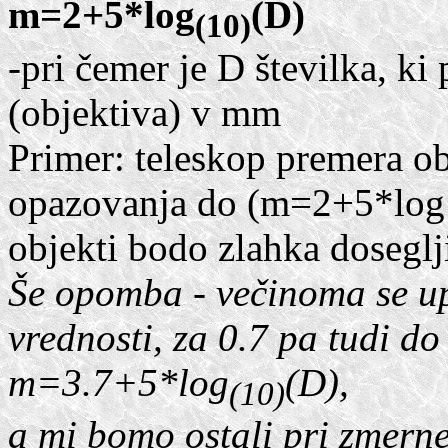
m=2+5*log
(D)
(10)
-pri čemer je D številka, ki
(objektiva) v mm
Primer: teleskop premera 
opazovanja do (m=2+5*log
objekti bodo zlahka doseglj
Še opomba - večinoma se upo
vrednosti, za 0.7 pa tudi do
m=3.7+5*log
(D),
(10)
a mi bomo ostali pri zmernej