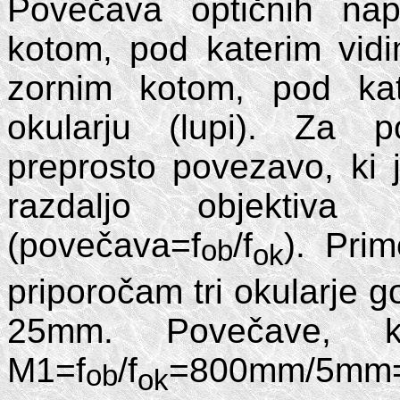
Povečava optičnih na
kotom, pod katerim vid
zornim kotom, pod kat
okularju (lupi). Za 
preprosto povezavo, ki 
razdaljo objektiva
(povečava=f
/f
). Pri
ob
ok
priporočam tri okularje 
25mm. Povečave, 
M1=f
/f
=800mm/5mm=
ob
ok