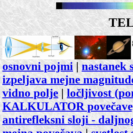
TE
osnovni pojmi
|
nastanek s
izpeljava mejne magnitud
vidno polje
|
ločljivost (p
KALKULATOR povečave, v
antirefleksni sloji - daljn
mejna povečava
|
svetlost 