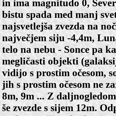
in ima magnitudo 0, Sever
bistu spada med manj svet
najsvetlejša zvezda na noč
največjem siju -4,4m, Lun
telo na nebu - Sonce pa k
megličasti objekti (galaksi
vidijo s prostim očesom, so
jih s prostim očesom ne za
8m, 9m ... Z daljnogledom
še zvezde s sijem 12m. Odp