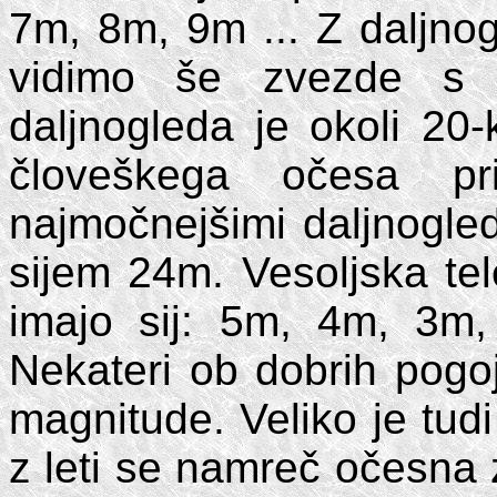
7m, 8m, 9m ... Z daljno
vidimo še zvezde s 
daljnogleda je okoli 20-
človeškega očesa p
najmočnejšimi daljnogle
sijem 24m. Vesoljska te
imajo sij: 5m, 4m, 3m
Nekateri ob dobrih pogo
magnitude. Veliko je tudi
z leti se namreč očesna 