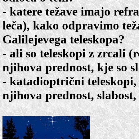
- katere težave imajo refra
leča), kako odpravimo teža
Galilejevega teleskopa?
- ali so teleskopi z zrcali 
njihova prednost, kje so s
- katadioptrični teleskopi,
njihova prednost, slabost,