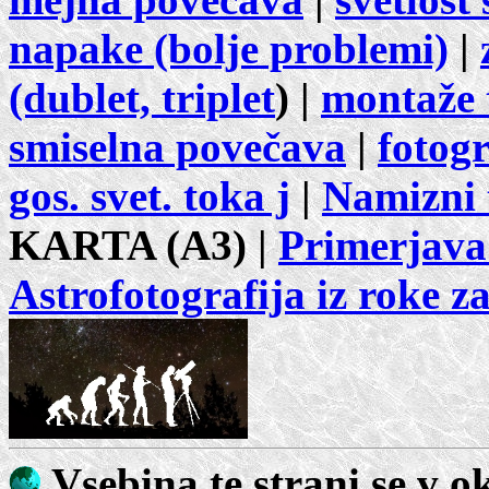
napake (bolje problemi)
|
(dublet, triplet
) |
montaže 
smiselna povečava
|
fotogr
gos. svet. toka j
|
Namizni 
KARTA (A3) |
Primerjava
Astrofotografija iz roke z
Vsebina te strani se v o