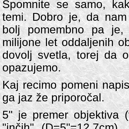
Spomnite se samo, kak
temi. Dobro je, da nam 
bolj pomembno pa je,
milijone let oddaljenih ob
dovolj svetla, torej da
opazujemo.
Kaj recimo pomeni napis (
ga jaz že priporočal.
5" je premer objektiva 
"inčih" (D=5"=12,7cm),