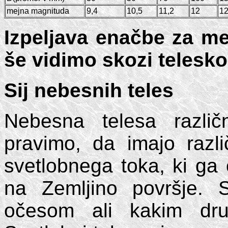
mejna magnituda
9,4
10,5
11,2
12
12
Izpeljava enačbe za me
še vidimo skozi telesk
Sij nebesnih teles
Nebesna telesa različn
pravimo, da imajo razli
svetlobnega toka, ki ga 
na Zemljino površje. 
očesom ali kakim dru