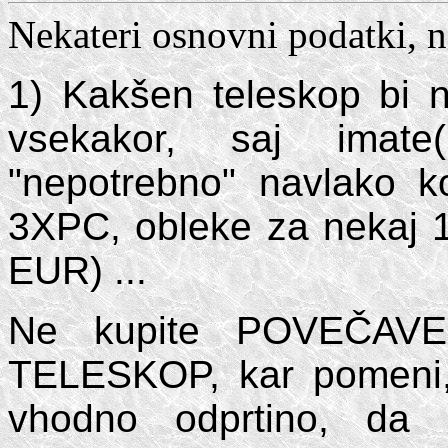
Nekateri osnovni podatki, na
1) Kakšen teleskop bi n
vsekakor, saj ima
"nepotrebno" navlako ko
3XPC, obleke za nekaj 1
EUR) ...
Ne kupite
POVEČAVE 
TELESKOP, kar pomeni,
vhodno odprtino, da 