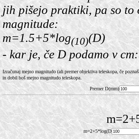
jih pišejo praktiki, pa so to
magnitude:
m=1.5+5*log
(D)
(10)
- kar je, če D podamo v c
Izračunaj mejno magnitudo (ali premer objektiva teleskopa, če pozna
in dobil boš mejno magnitudo teleskopa.
Premer D(mm)
m=2+5
m=2+5*log(D