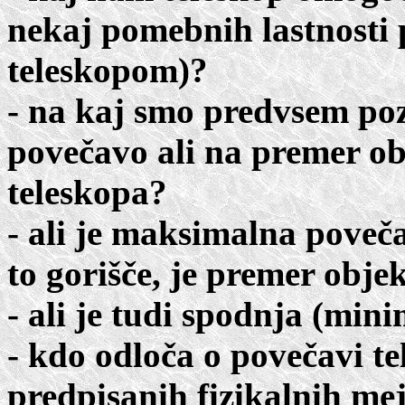
nekaj pomebnih lastnosti 
teleskopom)?
- na kaj smo predvsem poz
povečavo ali na premer obj
teleskopa?
- ali je maksimalna poveča
to gorišče, je premer objekt
- ali je tudi spodnja (mi
- kdo odloča o povečavi te
predpisanih fizikalnih mej