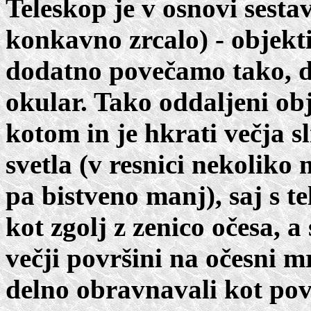
Teleskop je v osnovi sestav
konkavno zrcalo) - objektiv
dodatno povečamo tako, d
okular. Tako oddaljeni ob
kotom in je hkrati večja s
svetla (v resnici nekoliko
pa bistveno manj), saj s 
kot zgolj z zenico očesa, a
večji površini na očesni m
delno obravnavali kot pov