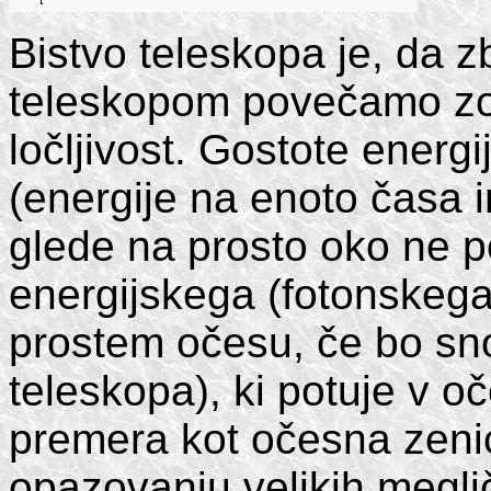
Bistvo teleskopa je, da z
teleskopom povečamo zor
ločljivost. Gostote energ
(energije na enoto časa i
glede na prosto oko ne 
energijskega (fotonskega
prostem očesu, če bo sno
teleskopa), ki potuje v 
premera kot očesna zenica
opazovanju velikih meglič