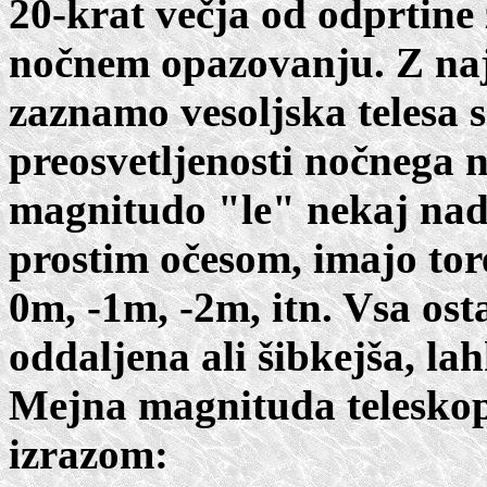
20-krat večja od odprtine 
nočnem opazovanju. Z naj
zaznamo vesoljska telesa 
preosvetljenosti nočnega n
magnitudo "le" nekaj nad 2
prostim očesom, imajo tor
0m, -1m, -2m, itn. Vsa osta
oddaljena ali šibkejša, la
Mejna magnituda teleskop
izrazom: