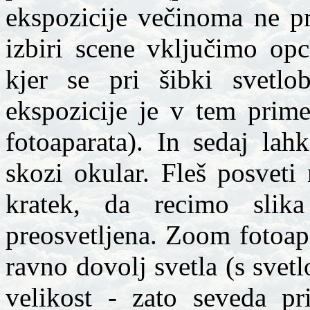
ekspozicije večinoma ne p
izbiri scene vključimo opci
kjer se pri šibki svetlo
ekspozicije je v tem prime
fotoaparata). In sedaj lah
skozi okular. Fleš posveti
kratek, da recimo slik
preosvetljena. Zoom fotoap
ravno dovolj svetla (s svet
velikost - zato seveda pr