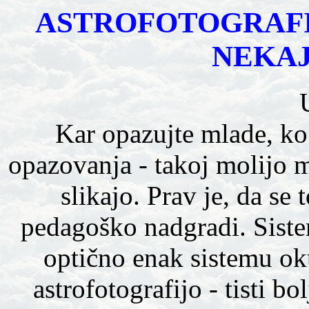
ASTROFOTOGRAFI
NEKAJ 
Kar opazujte mlade, k
opazovanja - takoj molijo 
slikajo. Prav je, da se
pedagoško nadgradi. Sistem
optično enak sistemu ok
astrofotografijo - tisti b