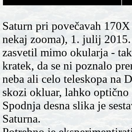
Saturn pri povečavah 170X 
nekaj zooma), 1. julij 2015.
zasvetil mimo okularja - tak
kratek, da se ni poznalo pr
neba ali celo teleskopa na
skozi okluar, lahko optičn
Spodnja desna slika je sest
Saturna.
Potrebno je eksperimentirati