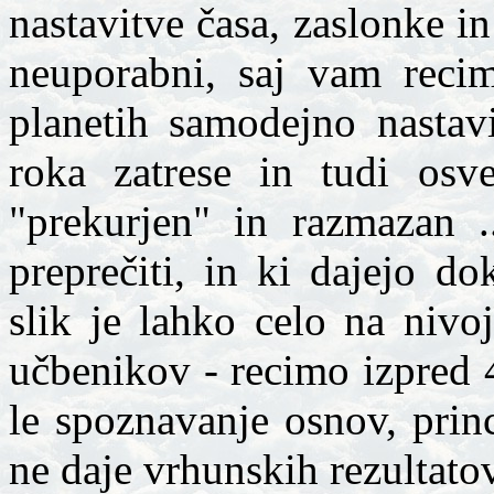
nastavitve časa, zaslonke in
neuporabni, saj vam recim
planetih samodejno nastavi
roka zatrese in tudi osvet
"prekurjen" in razmazan .
preprečiti, in ki dajejo dok
slik je lahko celo na nivo
učbenikov - recimo izpred 4
le spoznavanje osnov, prin
ne daje vrhunskih rezultatov