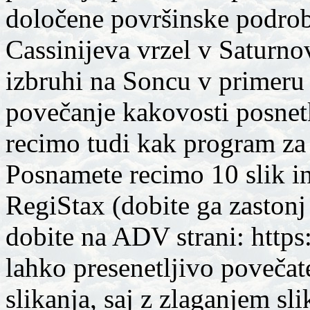
določene površinske podrobn
Cassinijeva vrzel v Saturno
izbruhi na Soncu v primeru H
povečanje kakovosti posnet
recimo tudi kak program za 
Posnamete recimo 10 slik in
RegiStax (dobite ga zastonj 
dobite na ADV strani: https
lahko presenetljivo povečat
slikanja, saj z zlaganjem sl