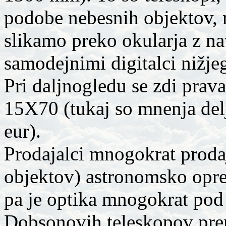
podobe nebesnih objektov, n
slikamo preko okularja z na
samodejnimi digitalci nižje
Pri daljnogledu se zdi prava
15X70 (tukaj so mnenja del
eur).
Prodajalci mnogokrat prodaj
objektov) astronomsko opre
pa je optika mnogokrat pod 
Dobsonovih teleskopov pre