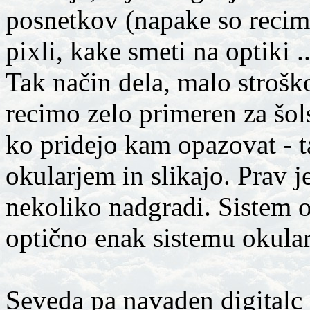
posnetkov (napake so recimo
pixli, kake smeti na optiki ..
Tak način dela, malo stroško
recimo zelo primeren za šol
ko pridejo kam opazovat - t
okularjem in slikajo. Prav j
nekoliko nadgradi. Sistem ok
optično enak sistemu okular
Seveda pa navaden digitalc 