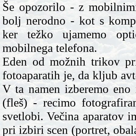
Še opozorilo - z mobilnimi
bolj nerodno - kot s kompa
ker težko ujamemo optič
mobilnega telefona.
Eden od možnih trikov pri
fotoaparatih je, da kljub a
V ta namen izberemo eno i
(fleš) - recimo fotografira
svetlobi. Večina aparatov 
pri izbiri scen (portret, obal