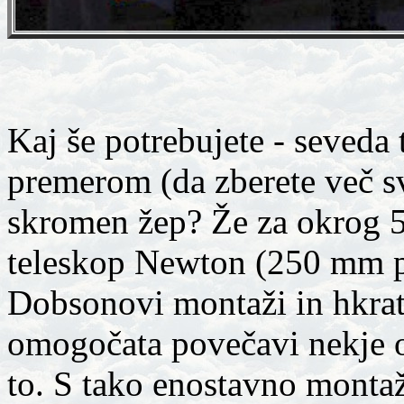
Kaj še potrebujete - seveda 
premerom (da zberete več s
skromen žep? Že za okrog 5
teleskop Newton (250 mm p
Dobsonovi montaži in hkrati
omogočata povečavi nekje o
to. S tako enostavno monta