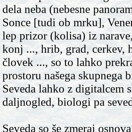
dela neba (nebesne panorame
Sonce [tudi ob mrku], Venera,
lep prizor (kolisa) iz narave
konj ..., hrib, grad, cerkev,
človek ..., so to lahko prekr
prostoru našega skupnega bi
Seveda lahko z digitalcem s
daljnogled, biologi pa seve
Seveda so še zmeraj osnova