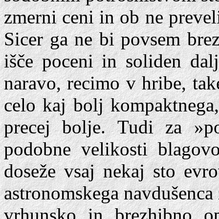
zmerni ceni in ob ne prevel
Sicer ga ne bi povsem brez
išče poceni in soliden dal
naravo, recimo v hribe, ta
celo kaj bolj kompaktnega,
precej bolje. Tudi za »p
podobne velikosti blagovo
doseže vsaj nekaj sto evro
astronomskega navdušenca z
vrhunsko in brezhibno opt