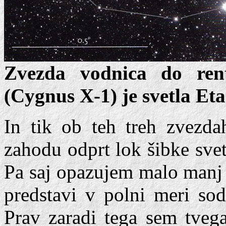
Zvezda vodnica do ren
(Cygnus X-1) je svetla Et
In tik ob teh treh zvezdah
zahodu odprt lok šibke svetl
Pa saj opazujem malo manj 
predstavi v polni meri sod
Prav zaradi tega sem tvega