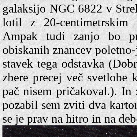
galaksijo NGC 6822 v Strelc
lotil z 20-centimetrskim 
Ampak tudi zanjo bo pr
obiskanih znancev poletno-j
stavek tega odstavka (Dobr
zbere precej več svetlobe 
pač nisem pričakoval.). In
pozabil sem zviti dva karton
se je prav na hitro in na de