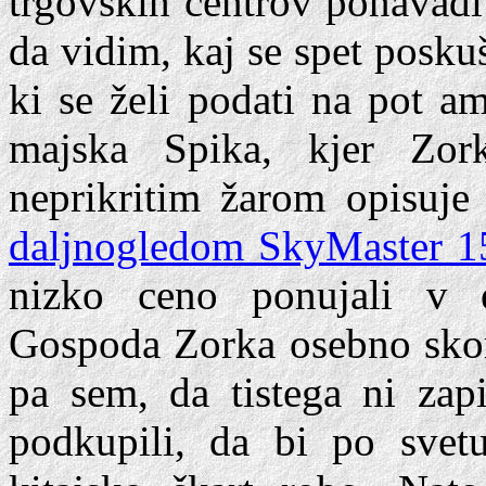
trgovskih centrov ponavadi 
da vidim, kaj se spet posk
ki se želi podati na pot am
majska Spika, kjer Zor
neprikritim žarom opisuj
daljnogledom SkyMaster 1
nizko ceno ponujali v e
Gospoda Zorka osebno skor
pa sem, da tistega ni zapi
podkupili, da bi po svetu