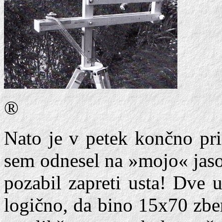
®
Nato je v petek končno priš
sem odnesel na »mojo« jaso, 
pozabil zapreti usta! Dve u
logično, da bino 15x70 zbe