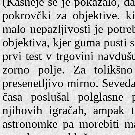
(Kasneje se je pokazalo, da 
pokrovčki za objektive. 
malo nepazljivosti je pot
objektiva, kjer guma pusti sl
prvi test v trgovini navdušu
zorno polje. Za tolikšn
presenetljivo mirno. Seved
časa poslušal polglasne 
njihovih igračah, ampak 
astronomke pa morebiti ma