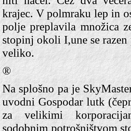
niti načel. Čez dva večer
krajec. V polmraku lep in os
polje preplavila množica z
stopinj okoli I,une se razen
veliko.
®
Na splošno pa je SkyMaste
uvodni Gospodar lutk (čepra
za velikimi korporacij
sodobnim potrošništvom sto