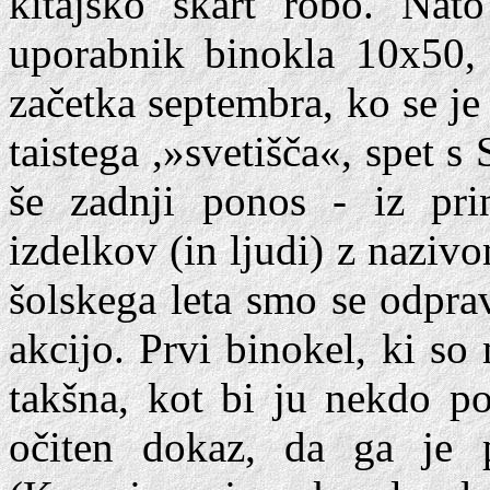
kitajsko škart robo. Nato
uporabnik binokla 10x50, 
začetka septembra, ko se je
taistega ,»svetišča«, spet 
še zadnji ponos - iz pri
izdelkov (in ljudi) z naziv
šolskega leta smo se odpravi
akcijo. Prvi binokel, ki so
takšna, kot bi ju nekdo pos
očiten dokaz, da ga je p