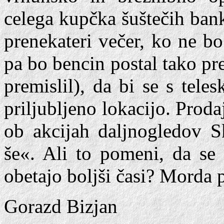
celega kupčka šuštečih ban
prenekateri večer, ko ne bo 
pa bo bencin postal tako pr
premislil), da bi se s tel
priljubljeno lokacijo. Proda
ob akcijah daljnogledov 
še«. Ali to pomeni, da se 
obetajo boljši časi? Morda p
Gorazd Bizjan