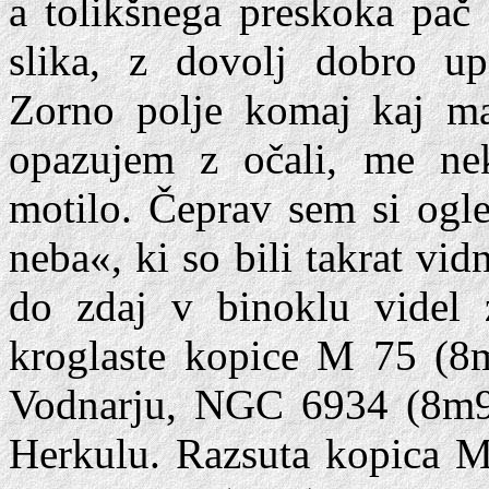
a tolikšnega preskoka pač 
slika, z dovolj dobro up
Zorno polje komaj kaj ma
opazujem z očali, me ne
motilo. Čeprav sem si ogl
neba«, ki so bili takrat vid
do zdaj v binoklu videl 
kroglaste kopice M 75 (
Vodnarju, NGC 6934 (8m9
Herkulu. Razsuta kopica M