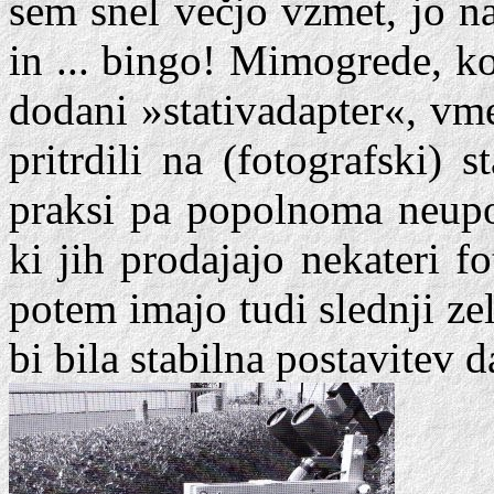
sem snel večjo vzmet, jo na
in ... bingo! Mimogrede, kot
dodani »stativadapter«, vme
pritrdili na (fotografski) s
praksi pa popolnoma neupo
ki jih prodajajo nekateri fo
potem imajo tudi slednji z
bi bila stabilna postavitev 