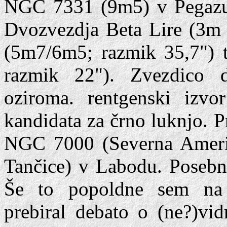
NGC 7331 (9m5) v Pegazu
Dvozvezdja Beta Lire (3m 
(5m7/6m5; razmik 35,7")
razmik 22"). Zvezdico
oziroma. rentgenski izvo
kandidata za črno luknjo. P
NGC 7000 (Severna Ameri
Tančice) v Labodu. Posebno
Še to popoldne sem na 
prebiral debato o (ne?)vid