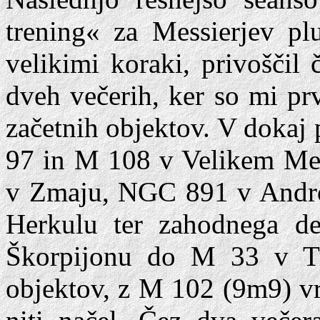
trening« za Messierjev plu
velikimi koraki, privoščil
dveh večerih, ker so mi pr
začetnih objektov. V dokaj
97 in M 108 v Velikem M
v Zmaju, NGC 891 v Andr
Herkulu ter zahodnega d
Škorpijonu do M 33 v Tr
objektov, z M 102 (9m9) vr