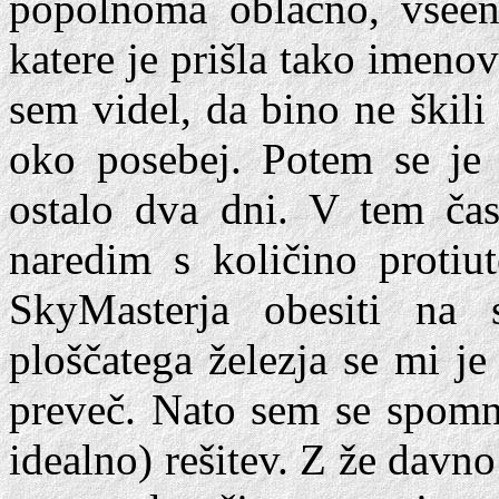
popolnoma oblačno, vseen
katere je prišla tako imenov
sem videl, da bino ne škili
oko posebej. Potem se je 
ostalo dva dni. V tem čas
naredim s količino protiut
SkyMasterja obesiti na s
ploščatega železja se mi j
preveč. Nato sem se spomni
idealno) rešitev. Z že davno