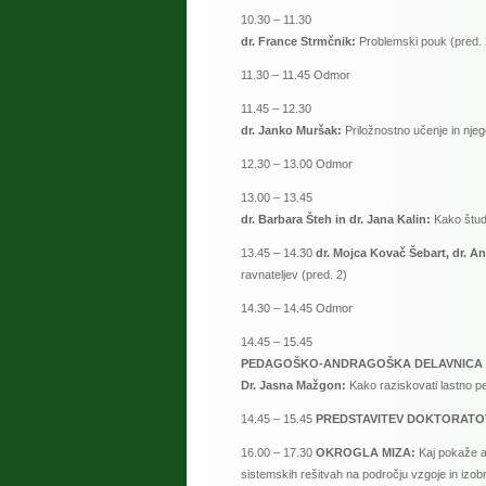
10.30 – 11.30
dr. France Strmčnik:
Problemski pouk (pred. 
11.30 – 11.45 Odmor
11.45 – 12.30
dr. Janko Muršak:
Priložnostno učenje in njego
12.30 – 13.00 Odmor
13.00 – 13.45
dr. Barbara Šteh in dr. Jana Kalin:
Kako štude
13.45 – 14.30
dr. Mojca Kovač Šebart, dr. A
ravnateljev (pred. 2)
14.30 – 14.45 Odmor
14.45 – 15.45
PEDAGOŠKO-ANDRAGOŠKA DELAVNICA
Dr. Jasna Mažgon:
Kako raziskovati lastno 
14.45 – 15.45
PREDSTAVITEV DOKTORATO
16.00 – 17.30
OKROGLA MIZA:
Kaj pokaže an
sistemskih rešitvah na področju vzgoje in izob