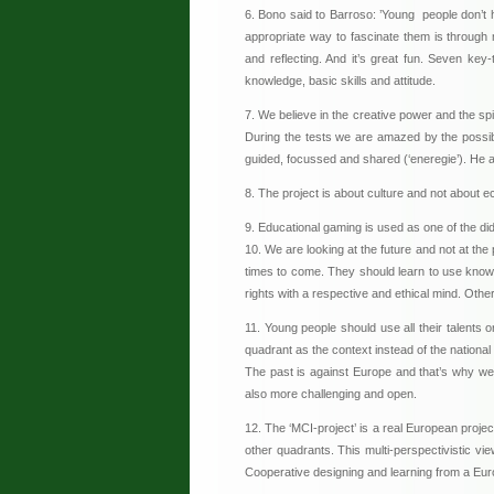
6. Bono said to Barroso: ’Young people don’t 
appropriate way to fascinate them is throug
and reflecting. And it’s great fun. Seven key
knowledge, basic skills and attitude.
7. We believe in the creative power and the spir
During the tests we are amazed by the possibi
guided, focussed and shared (‘eneregie’). He al
8. The project is about culture and not about ec
9. Educational gaming is used as one of the dida
10. We are looking at the future and not at th
times to come. They should learn to use knowl
rights with a respective and ethical mind. Other
11. Young people should use all their talents o
quadrant as the context instead of the national 
The past is against Europe and that’s why we 
also more challenging and open.
12. The ‘MCI-project’ is a real European proje
other quadrants. This multi-perspectivistic vi
Cooperative designing and learning from a Euro