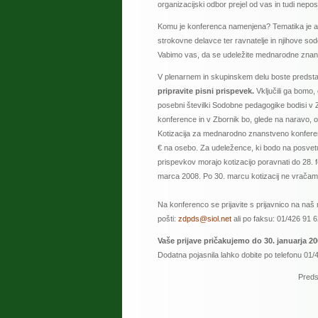
organizacijski odbor prejel od vas in tudi nepos
Komu je konferenca namenjena? Tematika je aktu
strokovne delavce ter ravnatelje in njihove so
Vabimo vas, da se udeležite mednarodne znan
V plenarnem in skupinskem delu boste predstavil
pripravite pisni prispevek.
Vključili ga bomo,
posebni številki Sodobne pedagogike bodisi v Z
konference in v Zbornik bo, glede na naravo,
Kotizacija za mednarodno znanstveno konferenc
€ na osebo. Za udeležence, ki bodo na posvetu p
prispevkov morajo kotizacijo poravnati do 28. f
marca 2008. Po 30. marcu kotizacij ne vračam
Na konferenco se prijavite s prijavnico na naš
pošti:
zdpds@siol.net
ali po faksu: 01/426 91 6
Vaše prijave pričakujemo do 30. januarja 20
Dodatna pojasnila lahko dobite po telefonu 01/
Predsedni