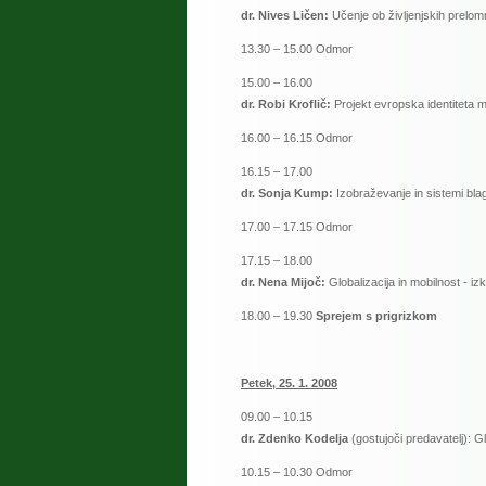
dr. Nives Ličen:
Učenje ob življenjskih prelom
13.30 – 15.00 Odmor
15.00 – 16.00
dr. Robi Kroflič:
Projekt evropska identiteta mn
16.00 – 16.15 Odmor
16.15 – 17.00
dr. Sonja Kump:
Izobraževanje in sistemi blag
17.00 – 17.15 Odmor
17.15 – 18.00
dr. Nena Mijoč:
Globalizacija in mobilnost - 
18.00 – 19.30
Sprejem s prigrizkom
Petek, 25. 1. 2008
09.00 – 10.15
dr. Zdenko Kodelja
(gostujoči predavatelj):
Gl
10.15 – 10.30 Odmor