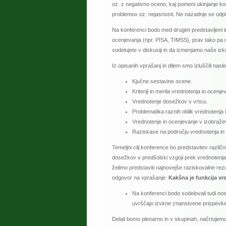
oz. z negativno oceno, kaj pomeni ukinjanje ko
problemov oz. nejasnosti. Ne nazadnje se odpira
Na konferenci bodo med drugim predstavljeni in
ocenjevanja (npr. PISA, TIMSS), prav tako pa na
sodelujete v diskusiji in da izmenjamo naše izk
Iz opisanih vprašanj in dilem smo izluščili nasl
Kjučne sestavine ocene.
Kriteriji in merila vrednotenja in ocenje
Vrednotenje dosežkov v vrtcu.
Problematika raznih oblik vrednotenja 
Vrednotenje in ocenjevanje v izobražev
Raziskave na področju vrednotenja in 
Temeljni cilj konference bo predstavitev različ
dosežkov v predšolski vzgoji prek vrednotenja 
želimo predstaviti najnovejše raziskovalne rezul
odgovor na vprašanje:
Kakšna je funkcija vr
Na konferenci bodo sodelovali tudi nosil
uvrščajo izvirne znanstvene prispevk
Delali bomo plenarno in v skupinah, načrtujem