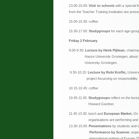
13.00-15.00:
Visit to schools
with a special 
from the Teacher Training Institution are presen
15.00-15.30: coffee
15.30-17.00:
Studygroups
for each age-group 
Friday 2 February
9.00-9.30:
Lecture by Henk Pijlman
, chairma
Hanze University Groningen, about the int
University Groningen.
9.30-10.15:
Lecture by Robi Kroflic,
Universi
project focussing on responsibility.
10.15-10.45: coffee
10.45-11.45:
Studygroups
reflect on the lect
Howard Gardner.
11.45-13.30: lunch and
European Market.
On 
organisations are performing and pr
13.30-15.00:
Presentations
by students and chi
Performance by Scanner
, expe
international anthem of Europe 25