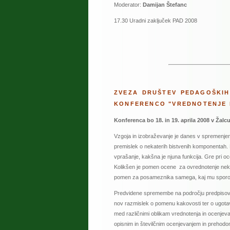
Moderator:
Damijan Štefanc
17.30 Uradni zaključek PAD 2008
ZVEZA DRUŠTEV PEDAGOŠKIH
KONFERENCO "VREDNOTENJE I
Konferenca bo 18. in 19. aprila 2008 v Žalcu
Vzgoja in izobraževanje je danes v spremenjen
premislek o nekaterih bistvenih komponentah. E
vprašanje, kakšna je njuna funkcija. Gre pri ocen
Kolikšen je pomen ocene za ovrednotenje nekega 
pomen za posameznika samega, kaj mu sporoč
Predvidene spremembe na področju predpisov i
nov razmislek o pomenu kakovosti ter o ugotavl
med različnimi oblikam vrednotenja in ocenjev
opisnim in številčnim ocenjevanjem in prehod