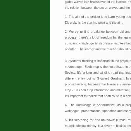
global waves into brainwaves of the learner. It’
the relation between the seven waves and the 
1. The aim of the project is to learn young pe
Diversity is the starting point and the aim.
2. We try to find a balance between old and 
process, there’s a lot of freedom for the learn
sufficient knowledge is also essential. Aesthet
oriented. The learner and the teacher should be 
3. Systems-thinking is important in the project
seven steps. Each step is the next phase in th
Society. It’s ‘a long and winding road that 
different entry points (Howard Gardner). In
productive one, because the learners visualize 
step 7. In each step information and material (
It’s important to realize that each route is a se
4. The knowledge is performative, as a prepa
webpages, presentations, speeches and essay
5. It’s searching for ‘the unknown’ (David Pe
multiple choice identity’ is a diverse, flexible 