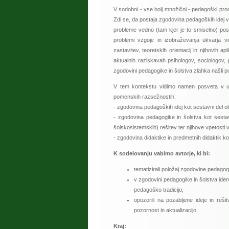
V sodobni - vse bolj množični - pedagoški prod
Zdi se, da postaja zgodovina pedagoških idej 
probleme vedno (tam kjer je to smiselno) pos
problemi vzgoje in izobraževanja ukvarja ve
zastavitev, teoretskih orientacij in njihovih 
aktualnih raziskavah psihologov, sociologov
zgodovini pedagogike in šolstva zlahka našli 
V tem kontekstu vidimo namen posveta v utr
pomenskih razsežnostih:
- zgodovina pedagoških idej kot sestavni del ob
- zgodovina pedagogike in šolstva kot sestavn
šolskosistemskih) rešitev ter njihove vpetosti 
- zgodovina didaktike in predmetnih didaktik ko
K sodelovanju vabimo avtorje, ki bi:
tematizirali položaj zgodovine pedago
v zgodovini pedagogike in šolstva ident
pedagoško tradicijo;
opozorili na pozabljene ideje in reš
pozornost in aktualizacijo.
Kraj: