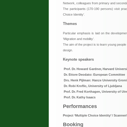
Network, colleagues from primary and second
The participants (170-190 persons) visit prac
Choice Identity’.
Themes
Particular emphasis is laid on the developme
‘Migration and mobility’.
The aim of the project is to learn young people
design.
Keynote speakers
Prof. Dr. Howard Gardner, Harvard Univer
Dr. Ettore Deodato: European Committee
Drs. Henk Pijlman: Hanze University Gron
Dr. Robi Kroflic, University of Ljubljana
Prof. Dr. Fred Korthagen, University of Utr
Prof. Dr. Kathy Isaacs
Performances
Project ‘Multiple Choice Identity’ / Scanne
Booking