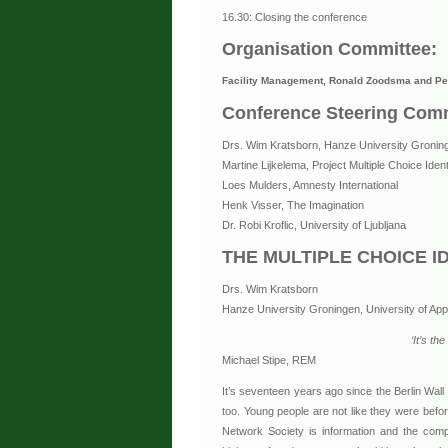
16.30: Closing the conference
Organisation Committee:
Facility Management, Ronald Zoodsma and Pet
Conference Steering Com
Drs. Wim Kratsborn, Hanze University Gronin
Martine Lijkelema, Project Multiple Choice Ident
Loes Mulders, Amnesty International
Henk Visser, The Imagination
Dr. Robi Kroflic, University of Ljubljana
THE MULTIPLE CHOICE I
Drs. Wim Kratsborn
Hanze University Groningen, University of App
‘It’s th
Michael Stipe, REM
It’s seventeen years ago since the Berlin Wall
too. Young people are not like they were befor
Network Society is information and the comp