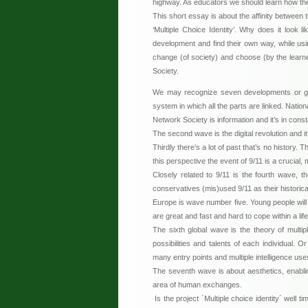
highway. As educators we should learn how they 
This short essay is about the affinity between 
‘Multiple Choice Identity’. Why does it look
development and find their own way, while usi
change (of society) and choose (by the learner
Society.
We may recognize seven developments or glo
system in which all the parts are linked. Nation
Network Society is information and it’s in const
The second wave is the digital revolution and it
Thirdly there’s a lot of past that’s no history.
this perspective the event of 9/11 is a crucial,
Closely related to 9/11 is the fourth wave,
conservatives (mis)used 9/11 as their historica
Europe is wave number five. Young people will
are great and fast and hard to cope within a life
The sixth global wave is the theory of multip
possibilities and talents of each individual.
many entry points and multiple intelligence uses
The seventh wave is about aesthetics, enabli
area of human exchanges.
Is the project ´Multiple choice identity´ well t