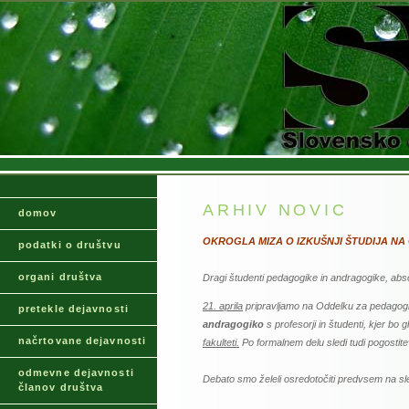
ARHIV NOVIC
domov
OKROGLA MIZA O IZKUŠNJI ŠTUDIJA N
podatki o društvu
organi društva
Dragi študenti pedagogike in andragogike, absol
21. aprila
pripravljamo na Oddelku za pedagog
pretekle dejavnosti
andragogiko
s profesorji in študenti, kjer b
načrtovane dejavnosti
fakulteti.
Po formalnem delu sledi tudi pogostite
odmevne dejavnosti
Debato smo želeli osredotočiti predvsem na sl
članov društva