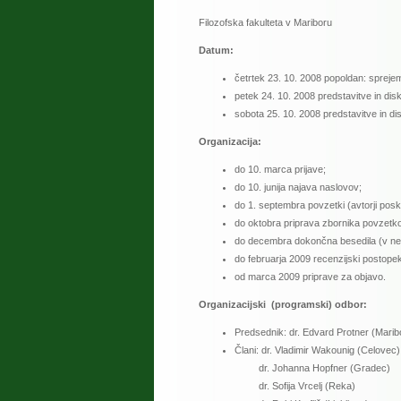
Filozofska fakulteta v Mariboru
Datum:
četrtek 23. 10. 2008 popoldan: sprejem
petek 24. 10. 2008 predstavitve in dis
sobota 25. 10. 2008 predstavitve in dis
Organizacija:
do 10. marca prijave;
do 10. junija najava naslovov;
do 1. septembra povzetki (avtorji poskr
do oktobra priprava zbornika povzetkov
do decembra dokončna besedila (v nemš
do februarja 2009 recenzijski postope
od marca 2009 priprave za objavo.
Organizacijski (programski) odbor:
Predsednik: dr. Edvard Protner (Marib
Člani: dr. Vladimir Wakounig (Celovec)
dr. Johanna Hopfner (Gradec)
dr. Sofija Vrcelj (Reka)