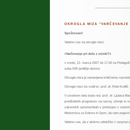
OKROGLA MIZA "VARČEVANJE 
Spoštovani!
Vabimo vas na okroglo mizo
»Varčevanje pri delu z otroki?«
v sredo, 21. marca 2007 ob 17.00 na Pedagoški 
soba 048 (pritličje desno).
Okrogla miza je namenjena kritičnemu razmisle
Okroglo mizo bo vodil izr. prof. dr. Robi Kroflič.
V uvodnem delu bodo red. prof. dr. Ljubica Mar
predšolskih programov na razvoj, učenje in n
zakonskih spremembah v primerjavi s sistems
Ministrstva za šolstvo in šport, da nam pojasni
Vabimo vas, da z aktivno udeležbo v razpravi pr