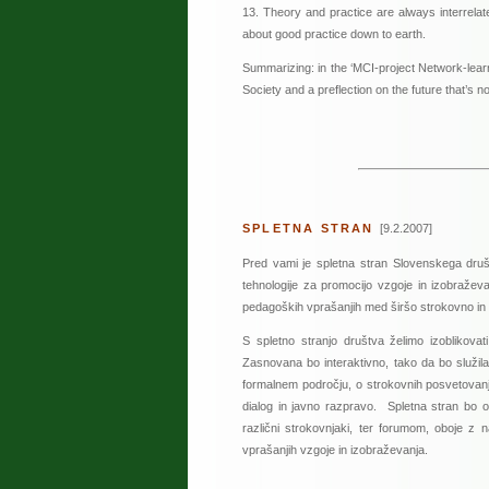
13. Theory and practice are always interrelate
about good practice down to earth.
Summarizing: in the ‘MCI-project Network-learn
Society and a preflection on the future that’s not
Wim Kr
SPLETNA STRAN
[9.2.2007]
Pred vami je spletna stran Slovenskega dru
tehnologije za promocijo vzgoje in izobražev
pedagoških vprašanjih med širšo strokovno in 
S spletno stranjo društva želimo izoblikovat
Zasnovana bo interaktivno, tako da bo služila
formalnem področju, o strokovnih posvetovanji
dialog in javno razpravo. Spletna stran bo o
različni strokovnjaki, ter forumom, oboje z
vprašanjih vzgoje in izobraževanja.