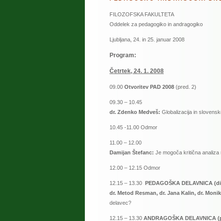
FILOZOFSKA FAKULTETA
Oddelek za pedagogiko in andragogiko
Ljubljana, 24. in 25. januar 2008
Program:
Četrtek, 24. 1. 2008
09.00
Otvoritev
PAD 2008
(pred. 2)
09.30 – 10.45
dr. Zdenko Medveš:
Globalizacija in slovensk
10.45 -11.00 Odmor
11.00 – 12.00
Damijan Štefanc:
Je mogoča kritična analiza 
12.00 – 12.15 Odmor
12.15 – 13.30
PEDAGOŠKA DELAVNICA (did
dr. Metod Resman, dr. Jana Kalin, dr. Moni
delavec?
12.15 – 13.30
ANDRAGOŠKA DELAVNICA (pr