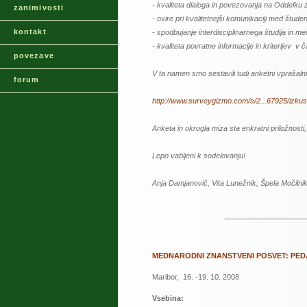
- kvaliteta dialoga in povezovanja na Oddelku
zanimivosti
- ovire pri kvalitetnejši komunikaciji med študen
kontakt
- spodbujanje interdisciplinarnega študija in
- kvaliteta povratne informacije in kriterijev v ča
povezave
V ta namen smo sestavili tudi anketni vprašalni
forum
http://www.surveygizmo.com/s/2...67925/izkusn
Anketa in okrogla miza sta enkratni priložnosti, 
Lepo vabljeni k sodelovanju!
Anja Damjanovič, Vita Lunežnik, Špela Močilnik
MEDNARODNI ZNANSTVENI POSVET: PED
Maribor, 16. -19. 10. 2008
Vsebina: