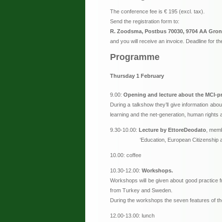
The conference fee is € 195 (excl. tax).
Send the registration form to:
R. Zoodsma, Postbus 70030, 9704 AA Gron
and you will receive an invoice. Deadline for 
Programme
Thursday 1 February
9.00:
Opening and lecture about the MCI-pr
During a talkshow they’ll give information about 
learning and the net-generation, human rights a
9.30-10.00:
Lecture by EttoreDeodato
, memb
‘Education, European Citizenship and t
10.00: coffee
10.30-12.00:
Workshops.
Workshops will be given about good practice fr
from Turkey and Sweden.
During the workshops the seven features of the 
12.00-13.00: lunch