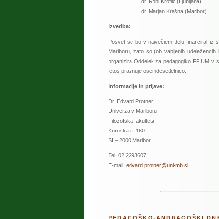
dr. Robi Kroflič (Ljubljana)
dr. Marjan Krašna (Maribor)
Izvedba:
Posvet se bo v največjem delu financiral iz 
Mariboru, zato so (ob vabljenih udeležencih 
organizira Oddelek za pedagogiko FF UM v so
letos praznuje osemdesetletnico.
Informacije in prijave:
Dr. Edvard Protner
Univerza v Mariboru
Filozofska fakulteta
Koroska c. 160
SI – 2000 Maribor
Tel. 02 2293607
E-mail:
edvard.protner@uni-mb.si
PEDAGOŠKO-ANDRAGOŠKI DNE