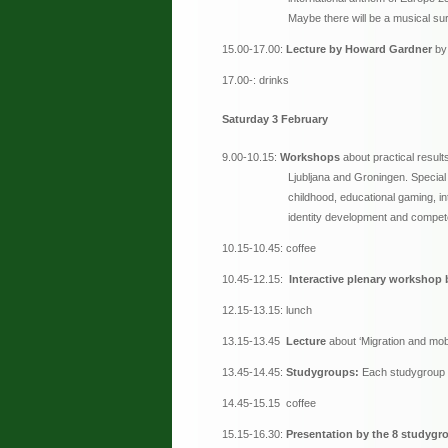
Maybe there will be a musical surp
15.00-17.00:
Lecture by Howard Gardner
by 
17.00-: drinks
Saturday 3 February
9.00-10.15:
Workshops
about practical result
Ljubljana and Groningen. Special works
childhood, educational gaming, intercult
identity development and competences
10.15-10.45: coffee
10.45-12.15:
Interactive plenary workshop 
12.15-13.15: lunch
13.15-13.45
Lecture
about ‘Migration and mobi
13.45-14.45:
Studygroups:
Each studygroup (p
14.45-15.15 coffee
15.15-16.30:
Presentation by the 8 studygr