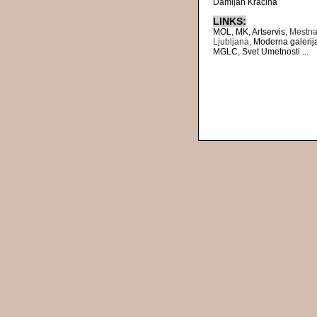
Damijan Kracina
LINKS:
MOL
,
MK,
Artservis,
Mestna
Ljubljana,
Moderna galerij
MGLC
,
Svet Umetnosti
...