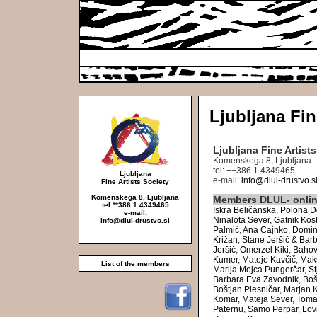
Ljubljana Fin
Ljubljana Fine Artist
Komenskega 8, Ljubljana
tel: ++386 1 4349465
Ljubljana
e-mail:
info@dlul-drustvo.s
Fine Artists Society
Komenskega 8, Ljubljana
Members DLUL- onlin
tel:**386 1 4349465
Iskra Beličanska
,
Polona D
e-mail:
Ninalota Sever,
Gatnik Kost
info@dlul-drustvo.si
Palmić
,
Ana Cajnko
,
Domin
Križan
,
Stane Jeršič & Bar
Jeršič
,
Omerzel Kiki
,
Bahov
Kumer
,
Mateje Kavčič
,
Maks
List of the members
Marija Mojca Pungerčar
,
St
Barbara Eva Zavodnik
,
Boš
Boštjan Plesničar
,
Marjan 
Komar
,
Mateja Sever
,
Toma
Paternu
,
Samo Perpar
,
Lov