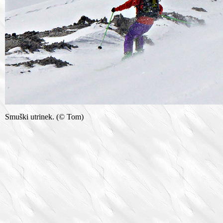
Smuški utrinek. (© Tom)