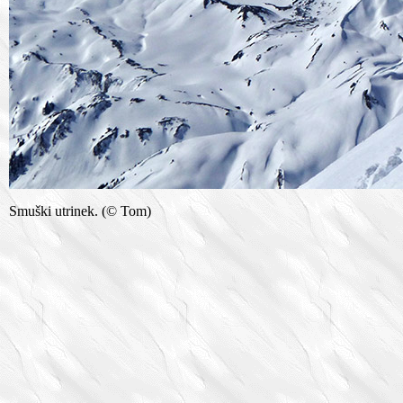
Smuški utrinek. (© Tom)