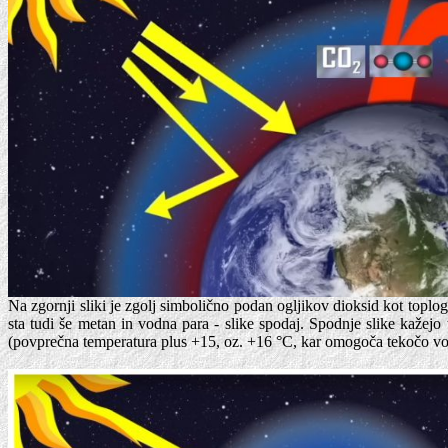
Na zgornji sliki je zgolj simbolično podan ogljikov dioksid kot topl
sta tudi še metan in vodna para - slike spodaj. Spodnje slike kažejo
(povprečna temperatura plus +15, oz. +16 °C, kar omogoča tekočo vod