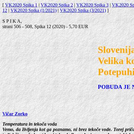
[
VK2020 Spika 1
|
VK2020 Spika 2
|
VK2020 Spika 3
|
VK2020 Sp
12
|
VK2020 Spika (1/2021)
|
VK2020 Spika (3/2021)
]
S P I K A,
strani 506 - 508, Spika 12 (2020) - 5,70 EUR
Sloveni
Velika k
Potepuhi 
POBUDA JE 
Vičar Zorko
Temperatura in tekoča voda
Vemo, da življenja kot ga poznamo, ni brez tekoče vode. Torej pri