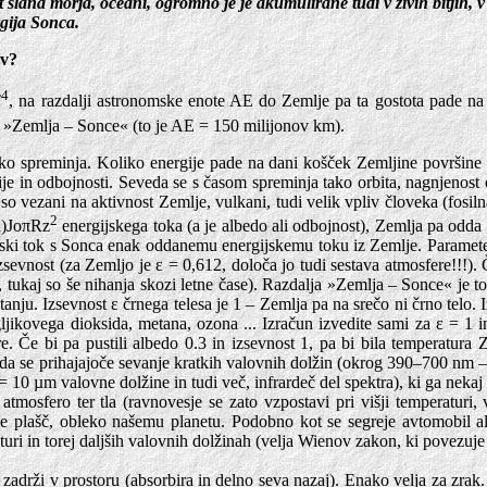
t slana morja, oceani, ogromno je je akumulirane tudi v živih bitjih, v 
gija Sonca.
ov?
4
T
, na razdalji astronomske enote AE do Zemlje pa ta gostota pade n
a »Zemlja – Sonce« (to je AE = 150 milijonov km).
iko spreminja. Koliko energije pade na dani košček Zemljine površine p
pcije in odbojnosti. Seveda se s časom spreminja tako orbita, nagnjenost 
vezani na aktivnost Zemlje, vulkani, tudi velik vpliv človeka (fosilna g
2
 a)JoπRz
energijskega toka (a je albedo ali odbojnost), Zemlja pa odda 
ergijski tok s Sonca enak oddanemu energijskemu toku iz Zemlje. Paramet
izsevnost (za Zemljo je ε = 0,612, določa jo tudi sestava atmosfere!!!
ukaj so še nihanja skozi letne čase). Razdalja »Zemlja – Sonce« je tor
nju. Izsevnost ε črnega telesa je 1 – Zemlja pa na srečo ni črno telo. 
jikovega dioksida, metana, ozona ... Izračun izvedite sami za ε = 1 in
re. Če bi pa pustili albedo 0.3 in izsevnost 1, pa bi bila temperatura
e, da se prihajajoče sevanje kratkih valovnih dolžin (okrog 390–700 nm 
10 µm valovne dolžine in tudi več, infrardeč del spektra), ki ga nekaj
tmosfero ter tla (ravnovesje se zato vzpostavi pri višji temperaturi, 
vrste plašč, obleko našemu planetu. Podobno kot se segreje avtomobil a
eraturi in torej daljših valovnih dolžinah (velja Wienov zakon, ki povez
 zadrži v prostoru (absorbira in delno seva nazaj). Enako velja za zrak