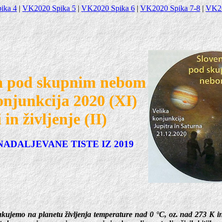
ika 4
|
VK2020 Spika 5
|
VK2020 Spika 6
|
VK2020 Spika 7-8
|
VK20
ja pod skupnim nebom
onjunkcija 2020 (XI)
in življenje (II)
NADALJEVANE TISTE IZ 2019
čakujemo na planetu življenja temperature nad 0 °C, oz. nad 273 K in