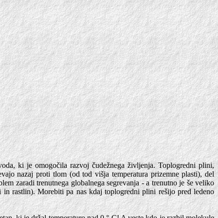
oda, ki je omogočila razvoj čudežnega življenja. Toplogredni plini,
ajo nazaj proti tlom (od tod višja temperatura prizemne plasti), del
blem zaradi trenutnega globalnega segrevanja - a trenutno je še veliko
in rastlin). Morebiti pa nas kdaj toplogredni plini rešijo pred ledeno
metan, ki je držal temperaturo nad 0 ° C! A veste kdo je razbil molekule