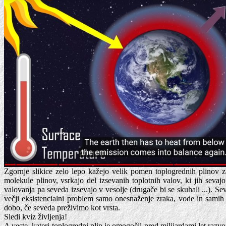
Zgornje slikice zelo lepo kažejo velik pomen toplogrednih plinov z
molekule plinov, vsrkajo del izsevanih toplotnih valov, ki jih seva
valovanja pa seveda izsevajo v vesolje (drugače bi se skuhali ...). S
večji eksistencialni problem samo onesnaženje zraka, vode in samih ta
dobo, če seveda preživimo kot vrsta.
Sledi kviz življenja!
A veste, kateri toplogredni plin je omogočil pred milijardami let razvo