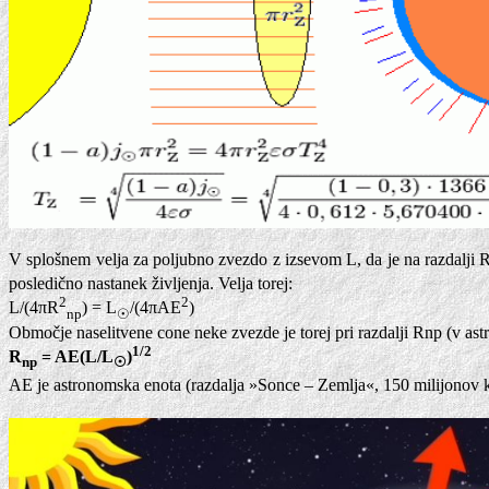
V splošnem velja za poljubno zvezdo z izsevom L, da je na razdalji 
posledično nastanek življenja. Velja torej:
2
2
L/(4πR
) = L
/(4πAE
)
np
☉
Območje naselitvene cone neke zvezde je torej pri razdalji Rnp (v as
1/2
R
= AE(L/L
)
np
☉
AE je astronomska enota (razdalja »Sonce – Zemlja«, 150 milijonov 