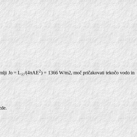
2
mlji Jo = L
/(4πAE
) = 1366 W/m2, moč pričakovati tekočo vodo in
☉
zde.