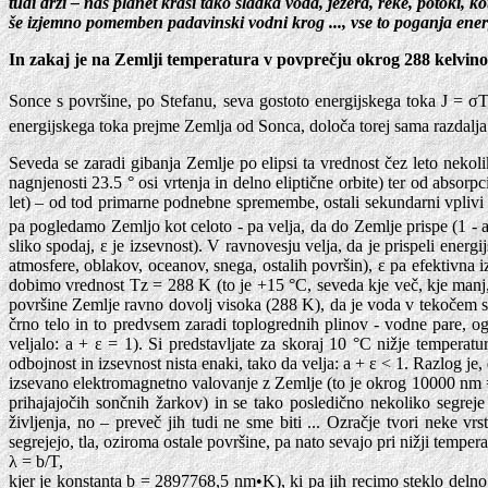
tudi drži – naš planet krasi tako sladka voda, jezera, reke, potoki, ko
še izjemno pomemben padavinski vodni krog ..., vse to poganja ener
In zakaj je na Zemlji temperatura v povprečju okrog 288 kelvin
Sonce s površine, po Stefanu, seva gostoto energijskega toka J = σ
energijskega toka prejme Zemlja od Sonca, določa torej sama razdalj
Seveda se zaradi gibanja Zemlje po elipsi ta vrednost čez leto nekol
nagnjenosti 23.5 ° osi vrtenja in delno eliptične orbite) ter od absor
let) – od tod primarne podnebne spremembe, ostali sekundarni vplivi so 
pa pogledamo Zemljo kot celoto - pa velja, da do Zemlje prispe (1 -
sliko spodaj, ε je izsevnost). V ravnovesju velja, da je prispeli en
atmosfere, oblakov, oceanov, snega, ostalih površin), ε pa efektivna 
dobimo vrednost Tz = 288 K (to je +15 °C, seveda kje več, kje manj, t
površine Zemlje ravno dovolj visoka (288 K), da je voda v tekočem sta
črno telo in to predvsem zaradi toplogrednih plinov - vodne pare, ogl
veljalo: a + ε = 1). Si predstavljate za skoraj 10 °C nižje temperatu
odbojnost in izsevnost nista enaki, tako da velja: a + ε < 1. Razlog j
izsevano elektromagnetno valovanje z Zemlje (to je okrog 10000 nm = 
prihajajočih sončnih žarkov) in se tako posledično nekoliko segreje a
življenja, no – preveč jih tudi ne sme biti ... Ozračje tvori neke 
segrejejo, tla, oziroma ostale površine, pa nato sevajo pri nižji temp
λ = b/T,
kjer je konstanta b = 2897768,5 nm•K), ki pa jih recimo steklo delno