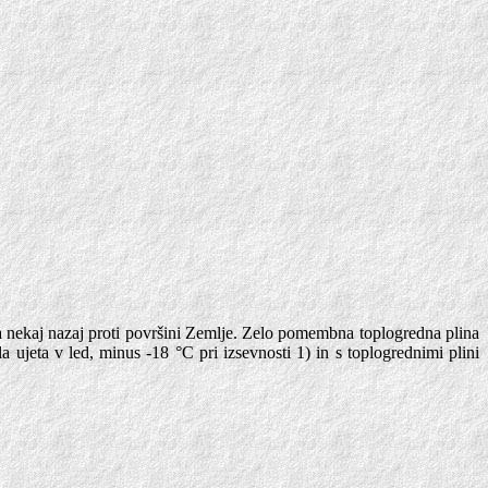
va nekaj nazaj proti površini Zemlje. Zelo pomembna toplogredna plina
 ujeta v led, minus -18 °C pri izsevnosti 1) in s toplogrednimi plini