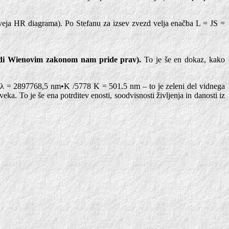
veja HR diagrama). Po Stefanu za izsev zvezd velja enačba L = JS =
(tudi Wienovim zakonom nam pride prav).
To je še en dokaz, kako
ost λ = 2897768,5 nm•K /5778 K = 501.5 nm – to je zeleni del vidnega
eka. To je še ena potrditev enosti, soodvisnosti življenja in danosti iz