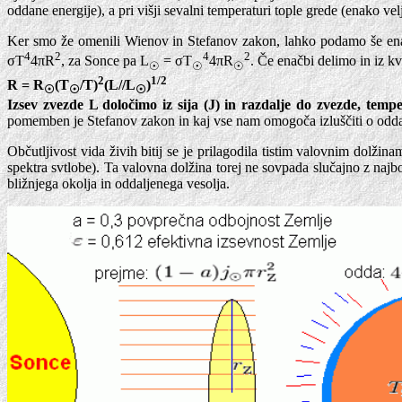
oddane energije), a pri višji sevalni temperaturi tople grede (enako vel
Ker smo že omenili Wienov in Stefanov zakon, lahko podamo še enač
4
2
4
2
σT
4πR
, za Sonce pa L
= σT
4πR
. Če enačbi delimo in iz k
☉
☉
☉
2
1/2
R = R
(T
/T)
(L//L
)
☉
☉
☉
Izsev zvezde L določimo iz sija (J) in razdalje do zvezde, te
pomemben je Stefanov zakon in kaj vse nam omogoča izluščiti o odda
Občutljivost vida živih bitij se je prilagodila tistim valovnim dol
spektra svtlobe). Ta valovna dolžina torej ne sovpada slučajno z najbol
bližnjega okolja in oddaljenega vesolja.