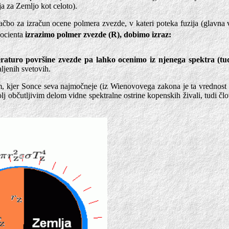
ja za Zemljo kot celoto).
bo za izračun ocene polmera zvezde, v kateri poteka fuzija (glavna 
vocienta
izrazimo polmer zvezde (R), dobimo izraz:
mperaturo površine zvezde pa lahko ocenimo iz njenega spektra 
ljenih svetovih.
žinam, kjer Sonce seva najmočneje (iz Wienovovega zakona je ta vredn
j občutljivim delom vidne spektralne ostrine kopenskih živali, tudi člov