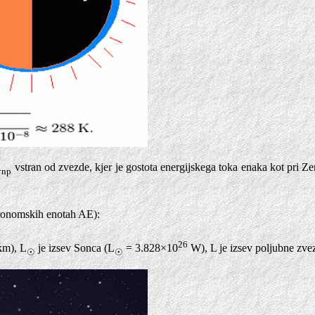
R
vstran od zvezde, kjer je gostota energijskega toka enaka kot pri Ze
np
tronomskih enotah AE):
26
km), L
je izsev Sonca (L
= 3.828×10
W), L je izsev poljubne zve
☉
☉