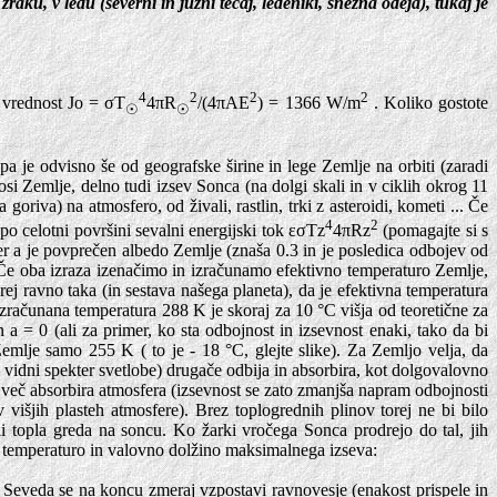
zraku, v ledu (severni in južni tečaj, ledeniki, snežna odeja), tukaj je
4
2
2
2
a vrednost Jo = σT
4πR
/(4πAE
) = 1366 W/m
. Koliko gostote
☉
☉
a je odvisno še od geografske širine in lege Zemlje na orbiti (zaradi
osi Zemlje, delno tudi izsev Sonca (na dolgi skali in v ciklih okrog 11
oriva) na atmosfero, od živali, rastlin, trki z asteroidi, kometi ... Če
4
2
po celotni površini sevalni energijski tok εσTz
4πRz
(pomagajte si s
er a je povprečen albedo Zemlje (znaša 0.3 in je posledica odbojev od
). Če oba izraza izenačimo in izračunamo efektivno temperaturo Zemlje,
ej ravno taka (in sestava našega planeta), da je efektivna temperatura
Izračunana temperatura 288 K je skoraj za 10 °C višja od teoretične za
 a = 0 (ali za primer, ko sta odbojnost in izsevnost enaki, tako da bi
 Zemlje samo 255 K ( to je - 18 °C, glejte slike). Za Zemljo velja, da
– vidni spekter svetlobe) drugače odbija in absorbira, kot dolgovalovno
 več absorbira atmosfera (izsevnost se zato zmanjša napram odbojnosti
v višjih plasteh atmosfere). Brez toplogrednih plinov torej ne bi bilo
li topla greda na soncu. Ko žarki vročega Sonca prodrejo do tal, jih
uje temperaturo in valovno dolžino maksimalnega izseva:
. Seveda se na koncu zmeraj vzpostavi ravnovesje (enakost prispele in