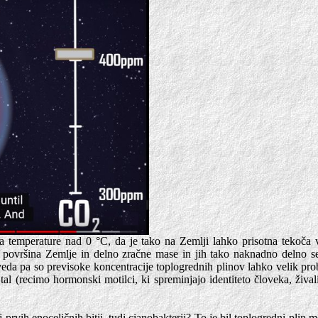
a temperature nad 0 °C, da je tako na Zemlji lahko prisotna tekoča v
jo površina Zemlje in delno zračne mase in jih tako naknadno delno sev
eveda pa so previsoke koncentracije toplogrednih plinov lahko velik pro
l (recimo hormonski motilci, ki spreminjajo identiteto človeka, živali 
j prvih enoceličnih bitij, tudi cianobakterij? To je bil toplogredni plin 