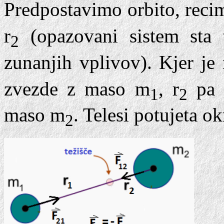
Predpostavimo orbito, recim
r
(opazovani sistem sta 
2
zunanjih vplivov). Kjer je 
zvezde z maso m
, r
pa r
1
2
maso m
. Telesi potujeta o
2