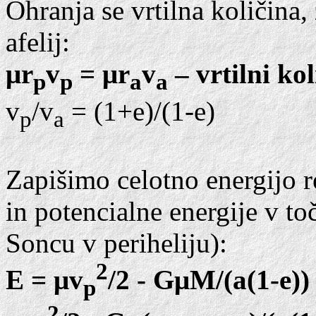
Ohranja se vrtilna količina, 
afelij:
μr
v
= μr
v
– vrtilni kol
p
p
a
a
v
/v
= (1+e)/(1-e)
p
a
Zapišimo celotno energijo r
in potencialne energije v toč
Soncu v periheliju):
2
E = μv
/2 - GμM/(a(1-e))
p
2