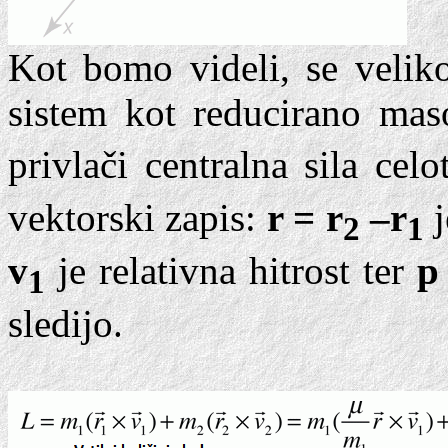
Kot bomo videli, se veliko
sistem kot reducirano ma
privlači centralna sila ce
vektorski zapis:
r = r
–r
2
1
v
je relativna hitrost ter
p
1
sledijo.