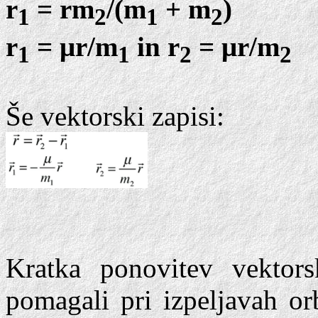
r
= rm
/(m
+ m
)
1
2
1
2
r
= μr/m
in r
= μr/m
1
1
2
2
Še vektorski zapisi:
Kratka ponovitev vektor
pomagali pri izpeljavah or