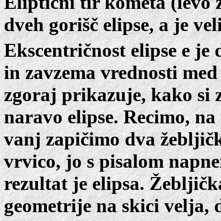
Eliptični tir kometa (levo
dveh gorišč elipse, a je vel
Ekscentričnost elipse e je 
in zavzema vrednosti med 0
zgoraj prikazuje, kako si
naravo elipse. Recimo, na p
vanj zapičimo dva žeblji
vrvico, jo s pisalom napn
rezultat je elipsa. Žebljičk
geometrije na skici velja, 