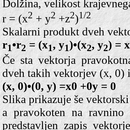
Dolžina, velikost krajevnega
2
2
2
1/2
r = (x
+ y
+z
)
Skalarni produkt dveh vekto
r
•r
= (x
, y
)•(x
, y
) = x
1
2
1
1
2
2
Če sta vektorja pravokotna
dveh takih vektorjev (x, 0) i
(x, 0)•(0, y) =x0 +0y = 0
Slika prikazuje še vektorsk
a pravokoten na ravnino
predstavljen zapis vektorj