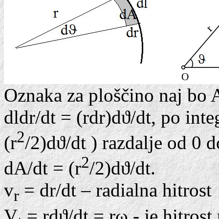
Oznaka za ploščino naj bo A.
dldr/dt = (rdr)dϑ/dt, po inte
2
(r
/2)dϑ/dt ) razdalje od 0 
2
dA/dt = (r
/2)dϑ/dt.
v
= dr/dt – radialna hitrost
r
V
= rdϑ/dt = rω - je hitrost