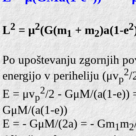
2
2
2
L
= μ
(G(m
+ m
)a(1-e
1
2
Po upoštevanju zgornjih po
2
energijo v periheliju (μv
/
p
2
E = μv
/2 - GμM/(a(1-e)) 
p
GμM/(a(1-e))
E = - GμM/(2a) = - Gm
m
1
2