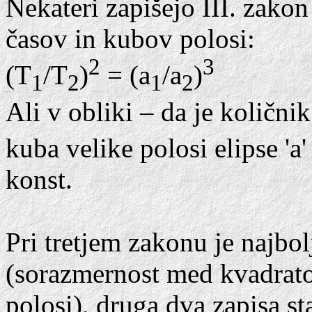
Nekateri zapišejo III. zakon
časov in kubov polosi:
2
3
(T
/T
)
= (a
/a
)
1
2
1
2
Ali v obliki – da je količnik
kuba velike polosi elipse 'a
konst.
Pri tretjem zakonu je najbol
(sorazmernost med kvadrat
polosi), druga dva zapisa st