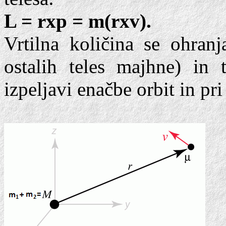
L = rxp = m(rxv).
Vrtilna količina se ohran
ostalih teles majhne) in
izpeljavi enačbe orbit in pr