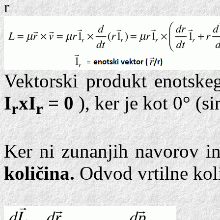
r
Vektorski produkt enotskeg
I
xI
= 0
), ker je kot 0° (si
r
r
Ker ni zunanjih navorov in
količina.
Odvod vrtilne količ