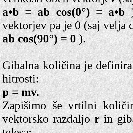
a•b = ab cos(0°) = a•b
vektorjev pa je 0 (saj velja
ab cos(90°) = 0
).
Gibalna količina je defini
hitrosti:
p = mv.
Zapišimo še vrtilni količi
vektorsko razdaljo
r
in gib
telesa: