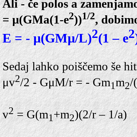
Ali - če polos a zamenjam
2
1/2
= μ(GMa(1-e
))
, dobim
2
2
E = - μ(GMμ/L)
(1 – e
Sedaj lahko poiščemo še hitr
2
μv
/2 - GμM/r = - Gm
m
/
1
2
2
v
= G(m
+m
)(2/r – 1/a)
1
2