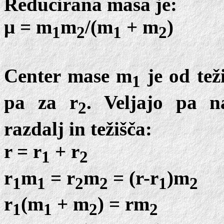
Reducirana masa je:
μ = m
m
/(m
+ m
)
1
2
1
2
Center mase m
je od tež
1
pa za r
. Veljajo pa n
2
razdalj in težišča:
r = r
+ r
1
2
r
m
= r
m
= (r-r
)m
1
1
2
2
1
2
r
(m
+ m
) = rm
1
1
2
2