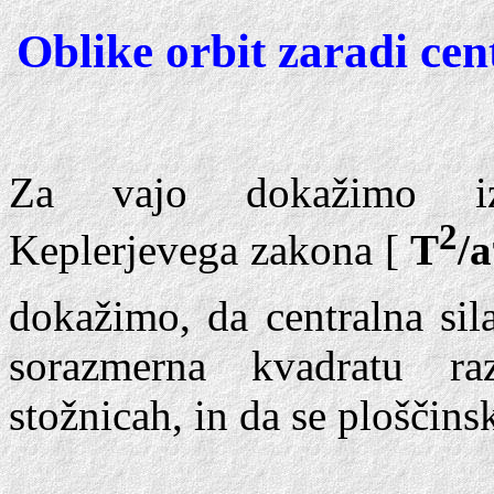
Oblike orbit zaradi cen
Za vajo dokažimo izp
2
Keplerjevega zakona [
T
/a
dokažimo, da centralna si
sorazmerna kvadratu ra
stožnicah, in da se ploščins