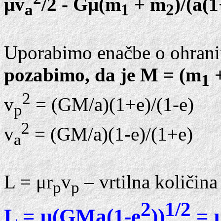
μv
/2 - Gμ(m
+ m
)/(a(1
a
1
2
Uporabimo enačbe o ohranitv
pozabimo, da je M = (m
1
2
v
= (GM/a)(1+e)/(1-e)
p
2
v
= (GM/a)(1-e)/(1+e)
a
L = μr
v
– vrtilna količina
p
p
2
1/2
L = μ(GMa(1-e
))
= 