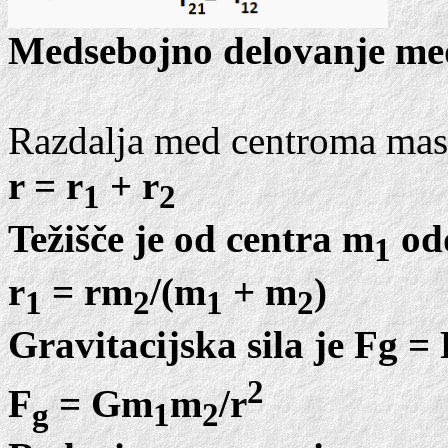
Medsebojno delovanje m
Razdalja med centroma mas 
r = r
+ r
1
2
Težišče je od centra m
odd
1
r
= rm
/(m
+ m
)
1
2
1
2
Gravitacijska sila je Fg = 
2
F
= Gm
m
/r
g
1
2