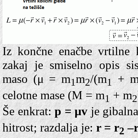
Iz končne enačbe vrtilne k
zakaj je smiselno opis si
maso (μ = m
m
/(m
+ 
1
2
1
celotne mase (M = m
+ m
1
2
Še enkrat:
p = μv
je gibaln
hitrost; razdalja je:
r = r
–
2