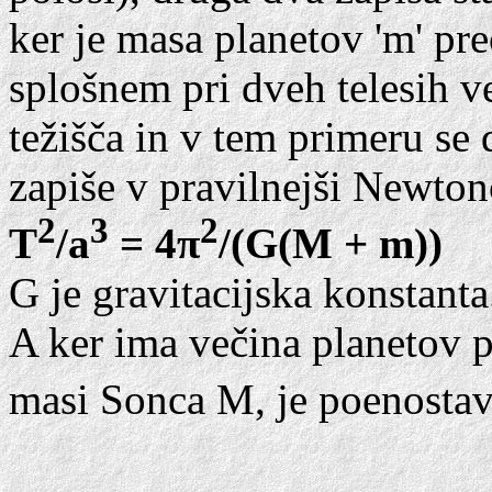
ker je masa planetov 'm' pr
splošnem pri dveh telesih v
težišča in v tem primeru se 
zapiše v pravilnejši Newtono
2
3
2
T
/a
= 4π
/(G(M + m))
G je gravitacijska konstanta
A ker ima večina planetov 
masi Sonca M, je poenostav