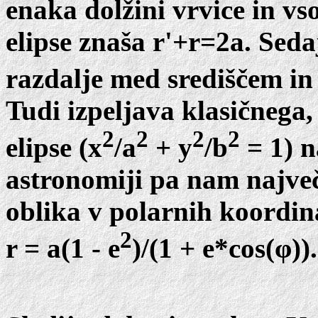
enaka dolžini vrvice in vs
elipse znaša r'+r=2a. Sed
razdalje med središčem in
Tudi izpeljava klasičnega
2
2
2
2
elipse (x
/a
+ y
/b
= 1) n
astronomiji pa nam največ
oblika v polarnih koordin
2
r = a(1 - e
)/(1 + e*cos(φ)).