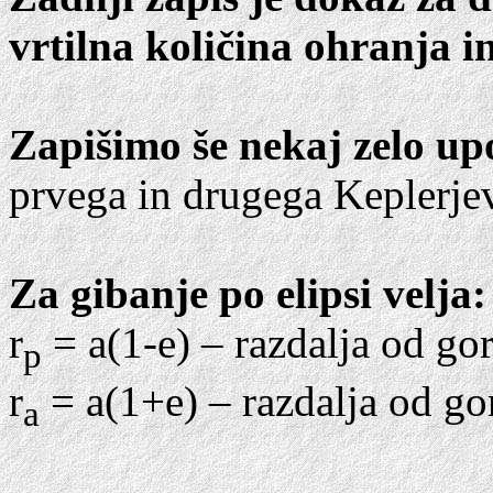
vrtilna količina ohranja in
Zapišimo še nekaj zelo upo
prvega in drugega Keplerje
Za gibanje po elipsi velja:
r
= a(1-e) – razdalja od gor
p
r
= a(1+e) – razdalja od gor
a