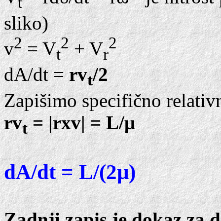
t
sliko)
2
2
2
v
= V
+ V
t
r
dA/dt =
rv
/2
t
Zapišimo specifično relativ
rv
= |rxv| = L/μ
t
dA/dt = L/(2μ)
Zadnji zapis je dokaz za d