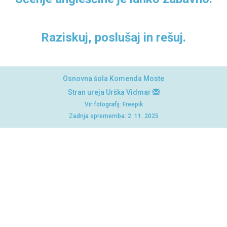
Raziskuj, poslušaj in rešuj.
Osnovna šola Komenda Moste
Stran ureja Urška Vidmar
Vir fotografij:
Freepik
Zadnja sprememba: 2. 11. 2025