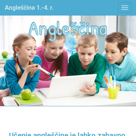
Angleščina 1.-4. r.
Učenje angleščine je lahko zabavno.