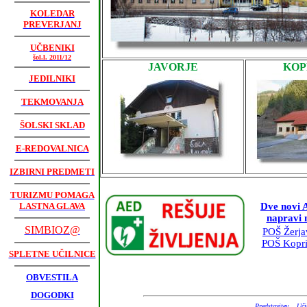
KOLEDAR
PREVERJANJ
UČBENIKI
šol.l. 2011/12
JAVORJE
KOP
JEDILNIKI
TEKMOVANJA
ŠOLSKI SKLAD
E-REDOVALNICA
IZBIRNI PREDMETI
TURIZMU POMAGA
LASTNA GLAVA
Dve novi
napravi 
SIMBIOZ@
POŠ Žerja
POŠ Kopr
SPLETNE UČILNICE
OBVESTILA
DOGODKI
Predstavitev
Učit