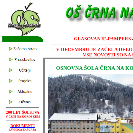
GLASOVANJE-PAMPERS
V DECEMBRU JE ZAČELA DELOV
VSE NOVOSTI SO NA
OSNOVNA ŠOLA ČRNA NA K
200 LET ŠOLSTVA
V ČRNI NA KOROŠKEM
DOKUMENTI
JAVNEGA ZNAČAJA