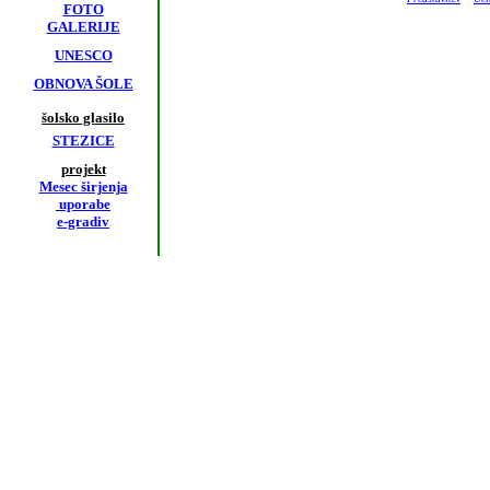
FOTO
GALERIJE
UNESCO
OBNOVA ŠOLE
šolsko glasilo
STEZICE
projekt
Mesec širjenja
uporabe
e-gradiv