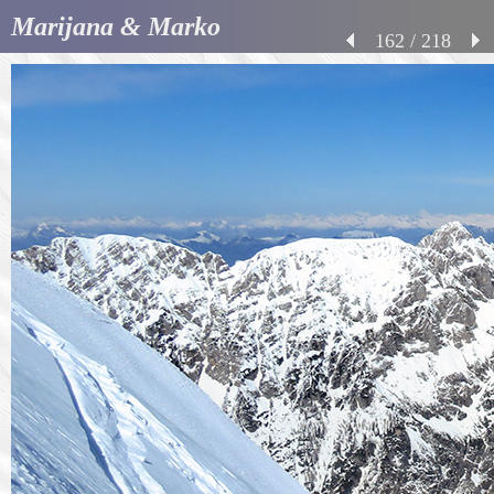
Marijana & Marko
162 / 218