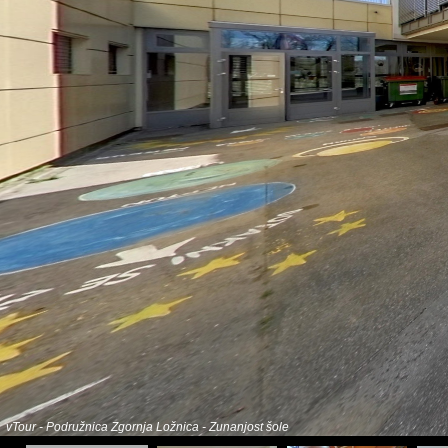
vTour - Podružnica Zgornja Ložnica - Zunanjost šole