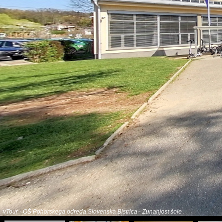
vTour - OŠ Pohorskega odreda Slovenska Bistrica - Zunanjost šole