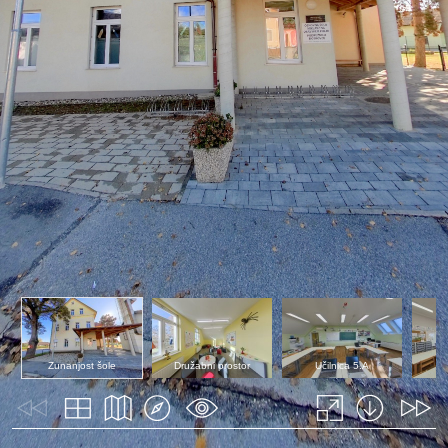
Zunanjost šole
Družabni prostor
Učilnica 5.A