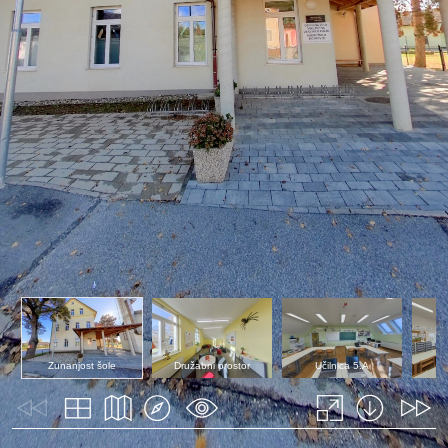
Zunanjost šole
Družabni prostor
Učilnica 5.A