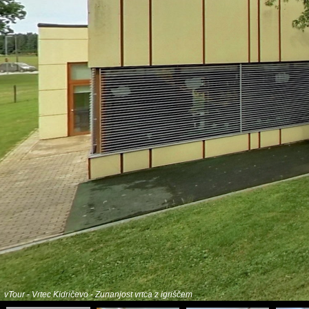
vTour - Vrtec Kidričevo - Zunanjost vrtca z igriščem