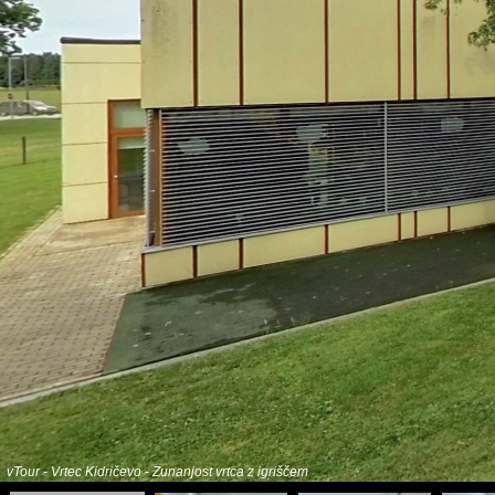
vTour - Vrtec Kidričevo - Zunanjost vrtca z igriščem