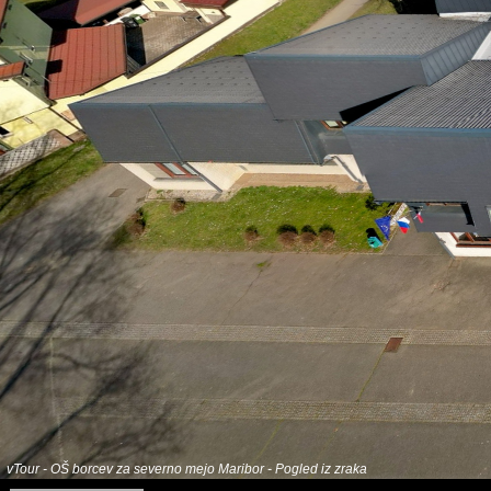
vTour - OŠ borcev za severno mejo Maribor - Pogled iz zraka