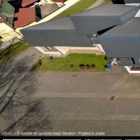
vTour - OŠ borcev za severno mejo Maribor - Pogled iz zraka