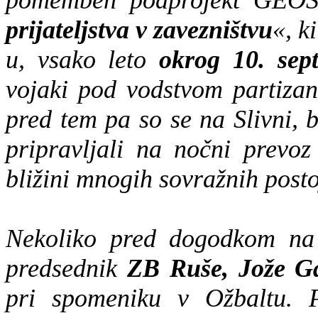
pomemben podprojekt GEOS
prijateljstva v zavezništvu
«, k
u, vsako leto
okrog 10. sep
vojaki pod vodstvom partiza
pred tem pa so se na Slivni, 
pripravljali na nočni prevo
bližini mnogih sovražnih post
Nekoliko pred dogodkom na 
predsednik
ZB Ruše, Jože G
pri spomeniku v Ožbaltu. P