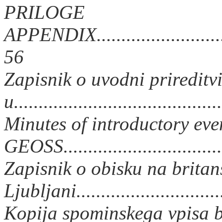
PRILOGE
APPENDIX................................
56
Zapisnik o uvodni priredit
u........................................
Minutes of introductory eve
GEOSS.................................
Zapisnik o obisku na britan
Ljubljani.............................
Kopija spominskega vpisa b