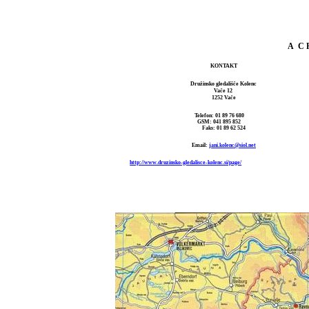
A C R
KONTAKT
Družinsko gledališče Kolenc
Vače 12
1252 Vače
Telefon: 01 89 76 680
GSM: 041 895 852
Faks: 01 89 62 524
Email:
jani.kolenc@siol.net
http://www.druzinsko-gledalisce-kolenc.si/page/