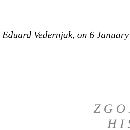
Eduard Vedernjak, on 6 January
Z G O 
H I 