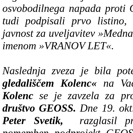
osvobodilnega napada proti 
tudi podpisali prvo listino,
javnost za uveljavitev »Medna
imenom »VRANOV LET«.
Naslednja zveza je bila p
gledališčem Kolenc«
na Va
Kolenc
se je zavzela za pro
društvo GEOSS.
Dne 19. okt
Peter Svetik,
razglasil p