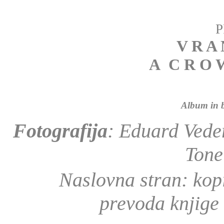
P
V R A
A C R O W
Album in 
Fotografija
: Eduard Vede
Tone
Naslovna stran: kopi
prevoda knjige