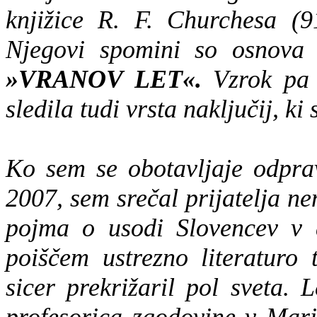
knjižice R. F. Churchesa (91
Njegovi spomini so osnova 
»VRANOV LET«.
Vzrok pa t
sledila tudi vrsta naključij, ki 
Ko sem se obotavljaje odpra
2007, sem srečal prijatelja n
pojma o usodi Slovencev v d
poiščem ustrezno literaturo 
sicer prekrižaril pol sveta. 