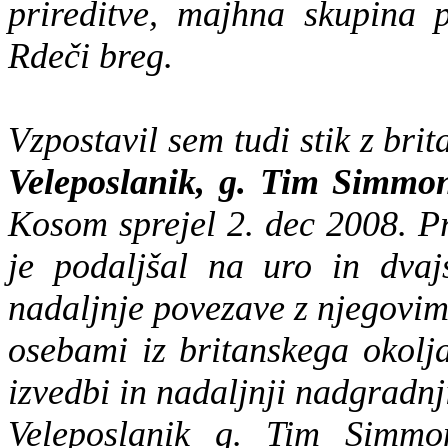
prireditve, majhna skupina 
Rdeči breg.
Vzpostavil sem tudi stik z bri
Veleposlanik, g. Tim Simm
Kosom sprejel 2. dec 2008. Pr
je podaljšal na uro in dvajs
nadaljnje povezave z njegovim
osebami iz britanskega okolja
izvedbi in nadaljnji nadgradnj
Veleposlanik g. Tim Simmo