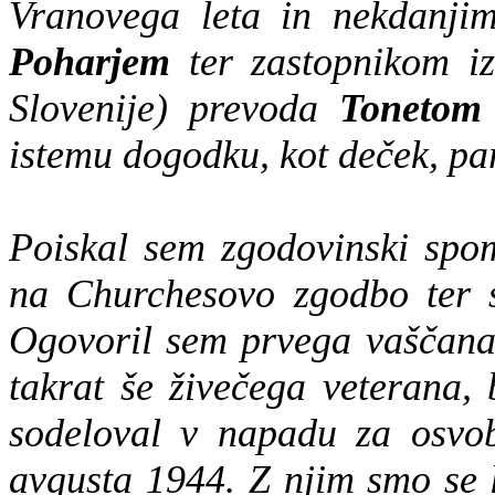
Vranovega leta in nekdanji
Poharjem
ter zastopnikom 
Slovenije) prevoda
Tonetom
istemu dogodku, kot deček, par
Poiskal sem zgodovinski spo
na Churchesovo zgodbo ter 
Ogovoril sem prvega vaščana,
takrat še živečega veterana,
sodeloval v napadu za osvob
avgusta 1944. Z njim smo se k