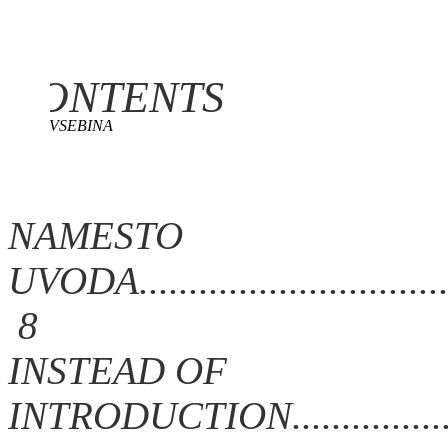
CONTENTS
VSEBINA
NAMESTO
UVODA....................................
8
INSTEAD OF
INTRODUCTION.........................