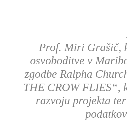
Prof. Miri Grašič,
osvoboditve v Maribo
zgodbe Ralpha Chur
THE CROW FLIES“, kak
razvoju projekta te
podatkov