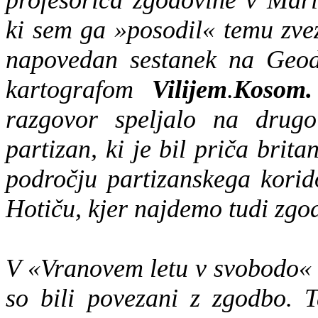
profesorica zgodovine v Mari
ki sem ga »posodil« temu zve
napovedan sestanek na Geod
kartografom
Vilijem
.
Kosom.
razgovor speljalo na drugo
partizan, ki je bil priča bri
področju partizanskega korid
Hotiču, kjer najdemo tudi zgo
V «Vranovem letu v svobodo« 
so bili povezani z zgodbo. 