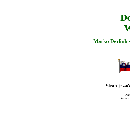
Do
W
Marko Derlink -
Stran je za
Nar
Zadnja 