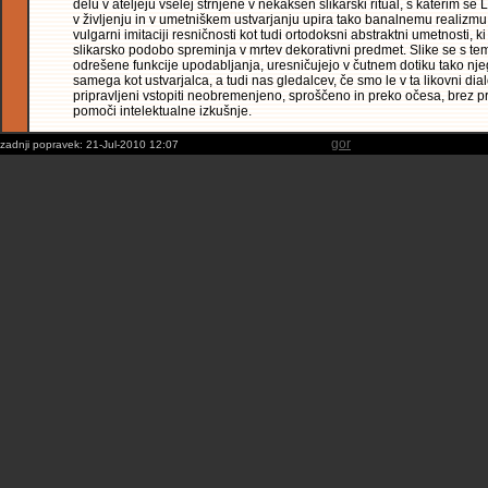
delu v ateljeju vselej strnjene v nekakšen slikarski ritual, s katerim se
v življenju in v umetniškem ustvarjanju upira tako banalnemu realizmu
vulgarni imitaciji resničnosti kot tudi ortodoksni abstraktni umetnosti, ki
slikarsko podobo spreminja v mrtev dekorativni predmet. Slike se s tem
odrešene funkcije upodabljanja, uresničujejo v čutnem dotiku tako nj
samega kot ustvarjalca, a tudi nas gledalcev, če smo le v ta likovni dia
pripravljeni vstopiti neobremenjeno, sproščeno in preko očesa, brez p
pomoči intelektualne izkušnje.
gor
zadnji popravek:
21-Jul-2010 12:07