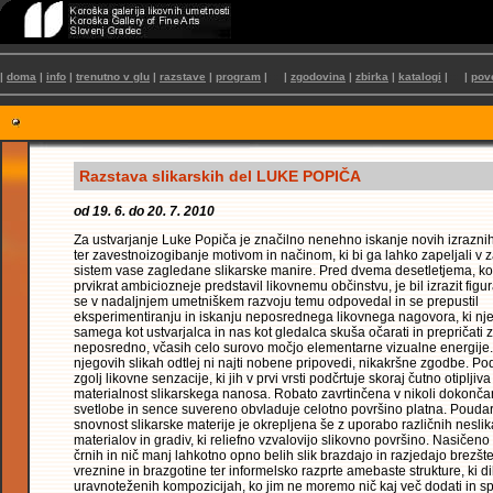
|
doma
|
info
|
trenutno v glu
|
razstave
|
program
|
: :::
|
zgodovina
|
zbirka
|
katalogi
|
::: :
|
:
pov
Razstava slikarskih del LUKE POPIČA
od 19. 6. do 20. 7. 2010
Za ustvarjanje Luke Popiča je značilno nenehno iskanje novih izrazni
ter zavestnoizogibanje motivom in načinom, ki bi ga lahko zapeljali v z
sistem vase zagledane slikarske manire. Pred dvema desetletjema, ko
prvikrat ambiciozneje predstavil likovnemu občinstvu, je bil izrazit figur
se v nadaljnjem umetniškem razvoju temu odpovedal in se prepustil
eksperimentiranju in iskanju neposrednega likovnega nagovora, ki nj
samega kot ustvarjalca in nas kot gledalca skuša očarati in prepričati z
neposredno, včasih celo surovo močjo elementarne vizualne energije
njegovih slikah odtlej ni najti nobene pripovedi, nikakršne zgodbe. P
zgolj likovne senzacije, ki jih v prvi vrsti podčrtuje skoraj čutno otipljiva
materialnost slikarskega nanosa. Robato zavrtinčena v nikoli dokonča
svetlobe in sence suvereno obvladuje celotno površino platna. Pouda
snovnost slikarske materije je okrepljena še z uporabo različnih neslik
materialov in gradiv, ki reliefno vzvalovijo slikovno površino. Nasičeno
črnih in nič manj lahkotno opno belih slik brazdajo in razjedajo brezšt
vreznine in brazgotine ter informelsko razprte amebaste strukture, ki d
uravnoteženih kompozicijah, ko jim ne moremo nič kaj več dodati in s