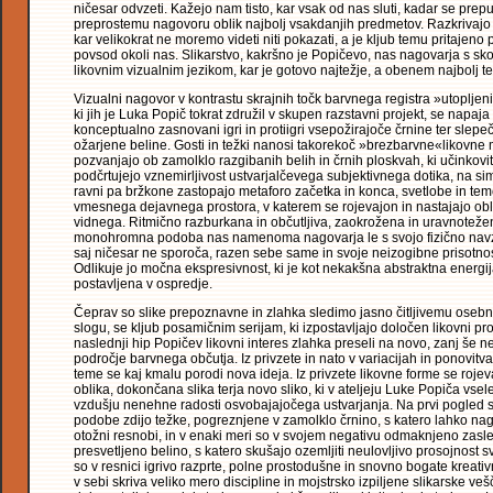
ničesar odvzeti. Kažejo nam tisto, kar vsak od nas sluti, kadar se prepu
preprostemu nagovoru oblik najbolj vsakdanjih predmetov. Razkrivaj
kar velikokrat ne moremo videti niti pokazati, a je kljub temu pritajeno 
povsod okoli nas. Slikarstvo, kakršno je Popičevo, nas nagovarja s sk
likovnim vizualnim jezikom, kar je gotovo najtežje, a obenem najbolj t
Vizualni nagovor v kontrastu skrajnih točk barvnega registra »utoplje
ki jih je Luka Popič tokrat združil v skupen razstavni projekt, se napaja
konceptualno zasnovani igri in protiigri vsepožirajoče črnine ter slepe
ožarjene beline. Gosti in težki nanosi takorekoč »brezbarvne«likovne 
pozvanjajo ob zamolklo razgibanih belih in črnih ploskvah, ki učinkovi
podčrtujejo vznemirljivost ustvarjalčevega subjektivnega dotika, na si
ravni pa bržkone zastopajo metaforo začetka in konca, svetlobe in teme
vmesnega dejavnega prostora, v katerem se rojevajon in nastajajo ob
vidnega. Ritmično razburkana in občutljiva, zaokrožena in uravnoteže
monohromna podoba nas namenoma nagovarja le s svojo fizično navz
saj ničesar ne sporoča, razen sebe same in svoje neizogibne prisotnos
Odlikuje jo močna ekspresivnost, ki je kot nekakšna abstraktna energi
postavljena v ospredje.
Čeprav so slike prepoznavne in zlahka sledimo jasno čitljivemu ose
slogu, se kljub posamičnim serijam, ki izpostavljajo določen likovni pr
naslednji hip Popičev likovni interes zlahka preseli na novo, zanj še n
področje barvnega občutja. Iz privzete in nato v variacijah in ponovitva
teme se kaj kmalu porodi nova ideja. Iz privzete likovne forme se roje
oblika, dokončana slika terja novo sliko, ki v ateljeju Luke Popiča vsele
vzdušju nenehne radosti osvobajajočega ustvarjanja. Na prvi pogled s
podobe zdijo težke, pogreznjene v zamolklo črnino, s katero lahko nag
otožni resnobi, in v enaki meri so v svojem negativu odmaknjeno zasle
presvetljeno belino, s katero skušajo ozemljiti neulovljivo prosojnost s
so v resnici igrivo razprte, polne prostodušne in snovno bogate kreativ
v sebi skriva veliko mero discipline in mojstrsko izpiljene slikarske vešč