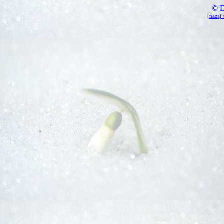
© D
[
nazaj 