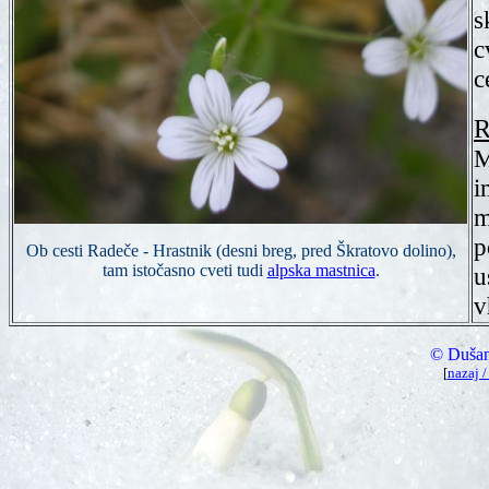
s
c
c
R
M
i
m
p
Ob cesti Radeče - Hrastnik (desni breg, pred Škratovo dolino),
tam istočasno cveti tudi
alpska mastnica
.
u
v
© Dušan
[
nazaj /