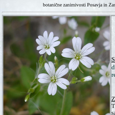
botanične zanimivosti Posavja in Za
S
d
r
Z
T
s