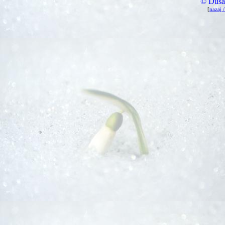
© Duša
[
nazaj 