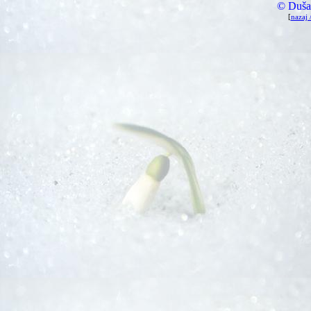
© Duša
[
nazaj 