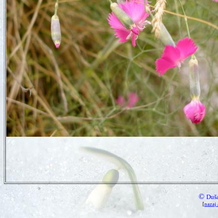
©
Duš
[
nazaj 