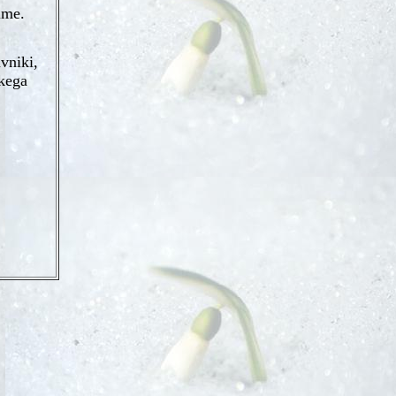
ime.
vniki,
ikega