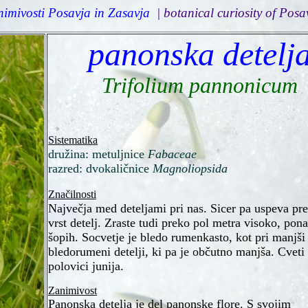
nimivosti Posavja in Zasavja
| botanical curiosity of Posa
panonska detelj
Trifolium pannonicum
Sistematika
družina:
metuljnice
Fabaceae
razred: dvokaličnice
Magnoliopsida
Značilnosti
Največja med deteljami pri nas. Sicer pa uspeva pr
vrst detelj. Zraste tudi preko pol metra visoko, pon
šopih. Socvetje je bledo rumenkasto, kot pri manjši
bledorumeni detelji, ki pa je občutno manjša. Cveti
polovici junija.
Zanimivost
Panonska detelja je del panonske flore. S svojim