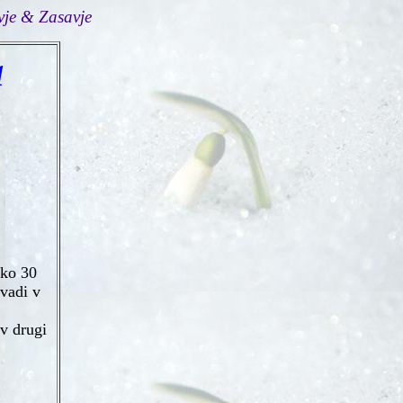
vje & Zasavje
a
eko 30
avadi v
 v drugi