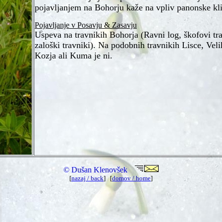
pojavljanjem na Bohorju kaže na vpliv panonske kl
Pojavljanje v Posavju & Zasavju
Uspeva na travnikih Bohorja (Ravni log, škofovi tra
zaloški travniki). Na podobnih travnikih Lisce, Vel
Kozja ali Kuma je ni.
© Dušan Klenovšek
[
nazaj / back
] [
domov / home
]