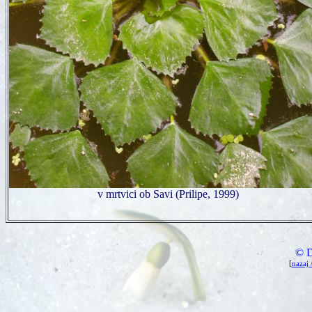
v mrtvici ob Savi (Prilipe, 1999)
©
D
[
nazaj 