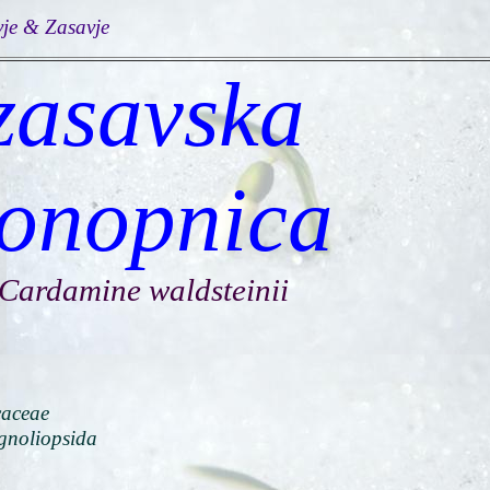
vje & Zasavje
zasavska
onopnica
Cardamine waldsteinii
caceae
noliopsida