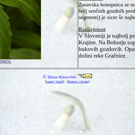
Zasavska konopnica se od 
bolj senčnih gozdnih predel
segmenti) je sicer še naj
Razširjenost
V Sloveniji je najbolj 
Krajine. Na Bohorju uspe
bukovih gozdovih. Opaže
dolini reke Gračnice.
2003).
©
Dušan Klenovšek
[
nazaj / back
] [
domov / home
]