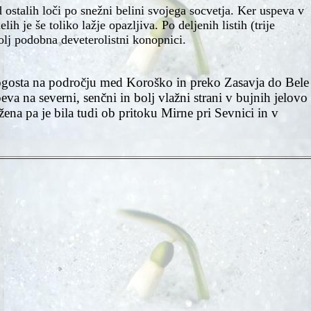
ostalih loči po snežni belini svojega socvetja. Ker uspeva v
ih je še toliko lažje opazljiva. Po deljenih listih (trije
bolj podobna deveterolistni konopnici.
pogosta na področju med Koroško in preko Zasavja do Bele
va na severni, senčni in bolj vlažni strani v bujnih jelovo
na pa je bila tudi ob pritoku Mirne pri Sevnici in v