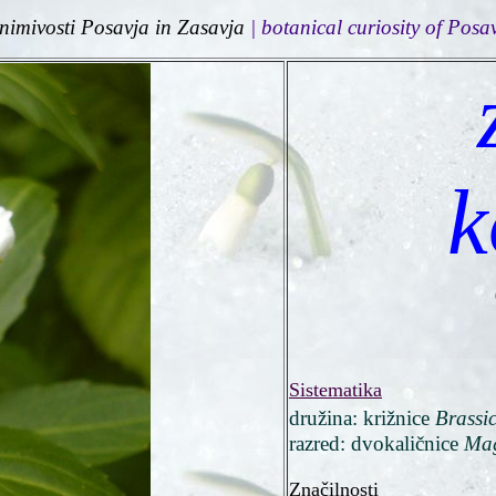
nimivosti Posavja
in Zasavja
| botanical curiosity of Posa
k
Sistematika
družina:
križnice
Brassi
razred: dvokaličnice
Mag
Značilnosti