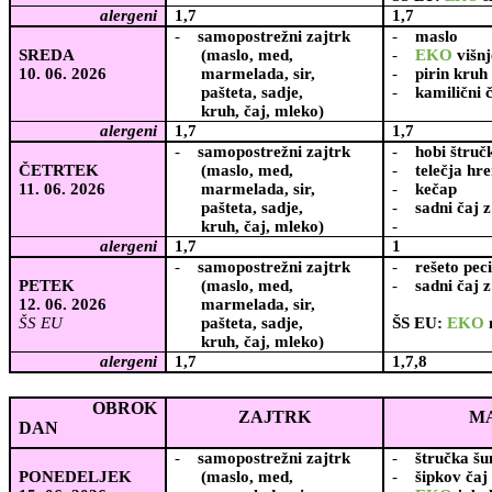
alergeni
1,7
1,7
-
samopostrežni zajtrk
-
maslo
SREDA
(maslo, med,
-
EKO
višn
10. 06. 2026
marmelada, sir,
-
pirin kruh
pašteta, sadje,
-
kamilični 
kruh, čaj, mleko)
alergeni
1,7
1,7
-
samopostrežni zajtrk
-
hobi štruč
ČETRTEK
(maslo, med,
-
telečja hr
11. 06. 2026
marmelada, sir,
-
kečap
pašteta, sadje,
-
sadni čaj 
kruh, čaj, mleko)
-
alergeni
1,7
1
-
samopostrežni zajtrk
-
rešeto pec
PETEK
(maslo, med,
-
sadni čaj
12. 06. 2026
marmelada, sir,
ŠS EU
pašteta, sadje,
ŠS EU:
EKO
kruh, čaj, mleko)
alergeni
1,7
1,7,8
OBROK
ZAJTRK
M
DAN
-
samopostrežni zajtrk
-
štručka šu
PONEDELJEK
(maslo, med,
-
šipkov čaj