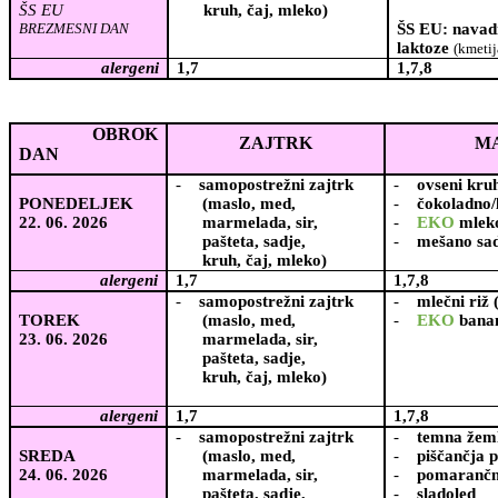
ŠS EU
kruh, čaj, mleko)
BREZMESNI DAN
ŠS EU: navadn
laktoze
(kmetij
alergeni
1,7
1,7,8
OBROK
ZAJTRK
M
DAN
-
samopostrežni zajtrk
-
ovseni kru
PONEDELJEK
(maslo, med,
-
čokoladno/
22. 06. 2026
marmelada, sir,
-
EKO
mlek
pašteta, sadje,
-
mešano sa
kruh, čaj, mleko)
alergeni
1,7
1,7,8
-
samopostrežni zajtrk
-
mlečni riž 
TOREK
(maslo, med,
-
EKO
bana
23. 06. 2026
marmelada, sir,
pašteta, sadje,
kruh, čaj, mleko)
alergeni
1,7
1,7,8
-
samopostrežni zajtrk
-
temna žem
SREDA
(maslo, med,
-
piščančja 
24. 06. 2026
marmelada, sir,
-
pomarančn
pašteta, sadje,
-
sladoled