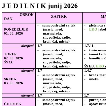
J E D I L N I K junij 2026
OBROK
ZAJTRK
M
DAN
-
samopostrežni zajtrk
-
pletenica 
PONEDELJEK
(maslo, med,
-
EKO
jabol
01. 06. 2026
marmelada,
sir, pašteta, sadje,
kruh, čaj, mleko)
alergeni
1,7
1,7,11
-
samopostrežni zajtrk
-
tunin nam
TOREK
(maslo, med,
-
temni kru
02. 06. 2026
marmelada,
-
kamilični 
ŠS EU
sir, pašteta, sadje,
kruh, čaj, mleko)
ŠS EU:
EKO
alergeni
1,7
1,4,7
-
samopostrežni zajtrk
-
krof z ma
SREDA
(maslo, med,
-
mleko
03. 06. 2026
marmelada,
sir, pašteta, sadje,
kruh, čaj, mleko)
alergeni
1,7
1,7
-
samopostrežni zajtrk
-
puranja ob
ČETRTEK
(maslo, med,
-
ajdov kru