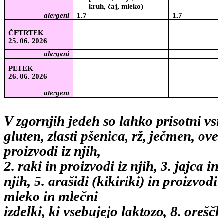
kruh, čaj, mleko)
alergeni
1,7
1,7
ČETRTEK
D
25. 06. 2026
alergeni
PETEK
26. 06. 2026
alergeni
V zgornjih jedeh so lahko prisotni vsi
gluten, zlasti pšenica, rž, ječmen, ov
proizvodi iz njih,
2. raki in proizvodi iz njih, 3. jajca i
njih, 5. arašidi (kikiriki) in proizvodi
mleko in mlečni
izdelki, ki vsebujejo laktozo, 8. orešč