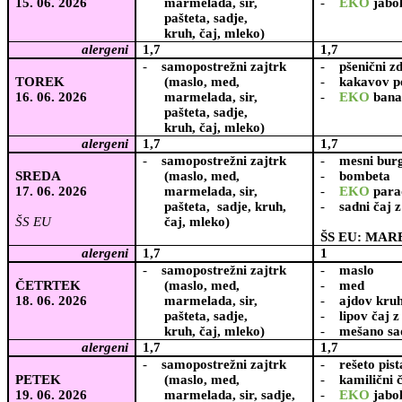
15. 06. 2026
marmelada, sir,
-
EKO
jabo
pašteta, sadje,
kruh, čaj, mleko)
alergeni
1,7
1,7
-
samopostrežni zajtrk
-
pšenični z
TOREK
(maslo, med,
-
kakavov p
16. 06. 2026
marmelada, sir,
-
EKO
bana
pašteta, sadje,
kruh, čaj, mleko)
alergeni
1,7
1,7
-
samopostrežni zajtrk
-
mesni bur
SREDA
(maslo, med,
-
bombeta
17. 06. 2026
marmelada, sir,
-
EKO
para
pašteta, sadje, kruh,
-
sadni čaj
ŠS EU
čaj, mleko)
ŠS EU: MAR
alergeni
1,7
1
-
samopostrežni zajtrk
-
maslo
ČETRTEK
(maslo, med,
-
med
18. 06. 2026
marmelada, sir,
-
ajdov kru
pašteta, sadje,
-
lipov čaj 
kruh, čaj, mleko)
-
mešano sa
alergeni
1,7
1,7
-
samopostrežni zajtrk
-
rešeto pist
PETEK
(maslo, med,
-
kamilični 
19. 06. 2026
marmelada, sir, sadje,
-
EKO
jabo