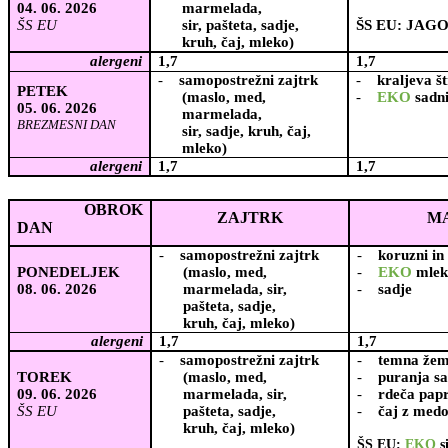
04. 06. 2026
marmelada,
ŠS EU
sir, pašteta, sadje,
ŠS EU: JAG
kruh, čaj, mleko)
alergeni
1,7
1,7
-
samopostrežni zajtrk
-
kraljeva š
PETEK
(maslo, med,
-
EKO
sadni
05. 06. 2026
marmelada,
BREZMESNI DAN
sir, sadje, kruh, čaj,
mleko)
alergeni
1,7
1,7
OBROK
ZAJTRK
M
DAN
-
samopostrežni zajtrk
-
koruzni in
PONEDELJEK
(maslo, med,
-
EKO
mlek
08. 06. 2026
marmelada, sir,
-
sadje
pašteta, sadje,
kruh, čaj, mleko)
alergeni
1,7
1,7
-
samopostrežni zajtrk
-
temna žem
TOREK
(maslo, med,
-
puranja s
09. 06. 2026
marmelada, sir,
-
rdeča pap
ŠS EU
pašteta, sadje,
-
čaj z med
kruh, čaj, mleko)
ŠS EU:
EKO
s